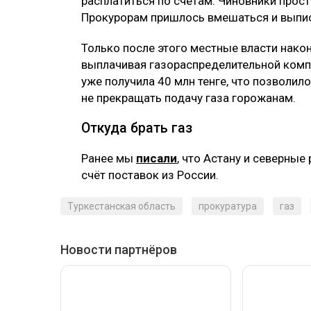
расплатиться по счетам. Чиновники прост
Прокурорам пришлось вмешаться и выпис
Только после этого местные власти нако
выплачивая газораспределительной компа
уже получила 40 млн тенге, что позволил
не прекращать подачу газа горожанам.
Откуда брать газ
Ранее мы
писали
, что Астану и северные
счёт поставок из России.
Туркестанская область
прокуратура
газ