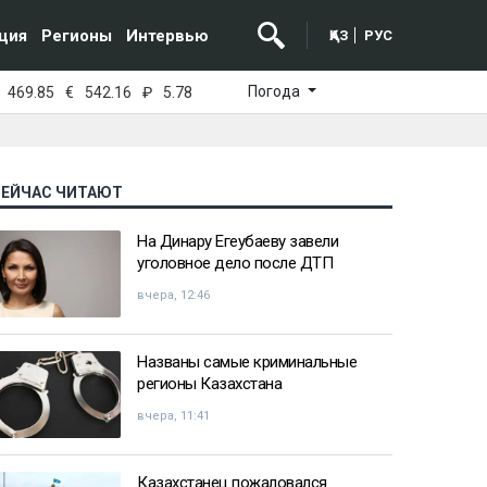
ция
Регионы
Интервью
ҚАЗ
РУС
Погода
469.85
€
542.16
₽
5.78
СЕЙЧАС ЧИТАЮТ
На Динару Егеубаеву завели
уголовное дело после ДТП
вчера, 12:46
Названы самые криминальные
регионы Казахстана
вчера, 11:41
Казахстанец пожаловался