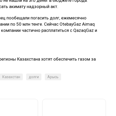
о не нашли на это денег в бюджете города.
ать акимату надзорный акт.
нец пообещали погасить долг, ежемесячно
нии по 50 млн тенге. Сейчас OtebayGaz Aimaq
о компании частично расплатиться с QazaqGaz и
 регионы Казахстана хотят обеспечить газом за
Казахстан
долги
Арысь