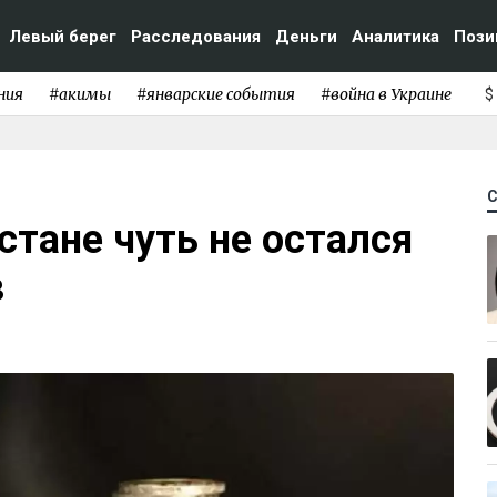
Левый берег
Расследования
Деньги
Аналитика
Пози
ния
#акимы
#январские события
#война в Украине
$
стане чуть не остался
в