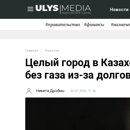
Новости
#правительство
#финансы
#назначе
Главная
Новости
Целый город в Казах
без газа из-за долго
Никита Дробны
02.07.2026, 11:56