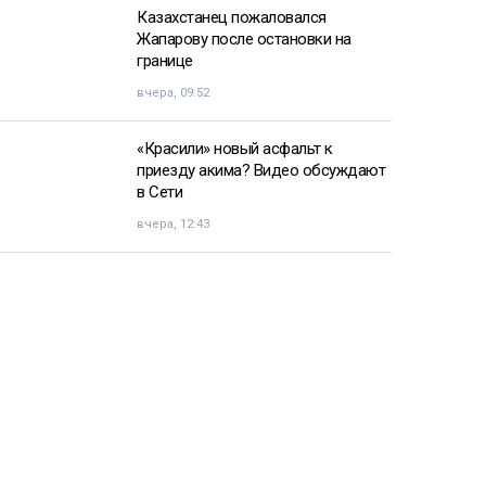
Казахстанец пожаловался
Жапарову после остановки на
границе
вчера, 09:52
«Красили» новый асфальт к
приезду акима? Видео обсуждают
в Сети
вчера, 12:43