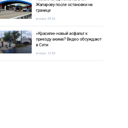
Жапарову после остановки на
границе
вчера, 09:52
«Красили» новый асфальт к
приезду акима? Видео обсуждают
в Сети
вчера, 12:43