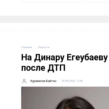
Главная
Новости
На Динару Егеубаеву
после ДТП
Курманов Байтас
05.08.2026, 12:46