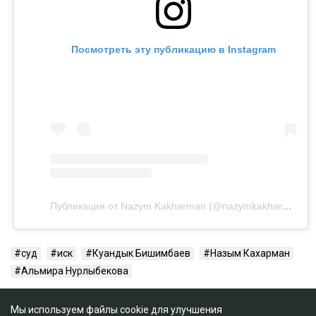
Посмотреть эту публикацию в Instagram
Публикация от Nazym Kakharman (@nazymkakharman)
суд
иск
Куандык Бишимбаев
Назым Кахарман
Альмира Нурлыбекова
Мы используем файлы cookie для улучшения