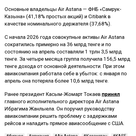
Основные владельцы Air Astana — ФНБ «Самрук-
Казына» (41,18% простых акций) и Citibank в
качестве номинального держателя (37,68%).
С начала 2026 года совокупные активы Air Astana
сократились примерно на 36 млрд тенге и по
состоянию на апрель составляли 1 трлн 3,5 млрд
тенге. За четыре месяца группа получила 156,5 млрд
тенге дохода от основной деятельности. При этом
авиакомпания работала себе в убыток: с января по
апрель она потеряла более 10,6 млрд тенге.
Ранее президент Касым-Жомарт Токаев
принял
главного исполнительного директора Air Astana
Ибрагима Жанлыела. Он поручил руководству
авиакомпании решить проблему с задержками
рейсов и наладить прямое авиасообщение с США.
бизнес
авиация
Air Astana
Казахстан
KASE