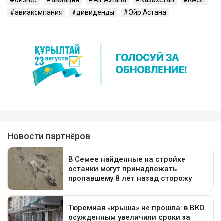
авиакомпания
дивиденды
Эйр Астана