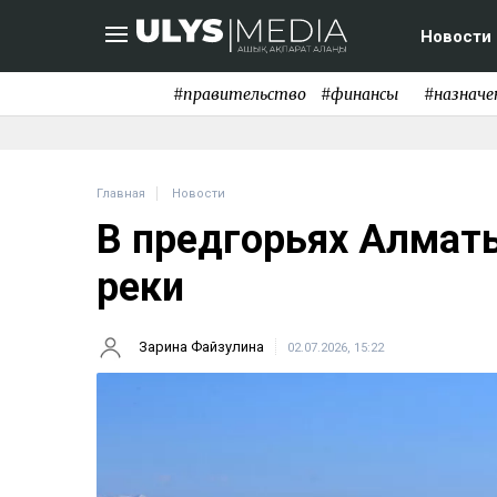
Новости
#правительство
#финансы
#назначе
Главная
Новости
В предгорьях Алматы
реки
Зарина Файзулина
02.07.2026, 15:22