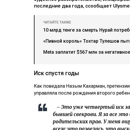
последние два года, ссообщает Ulysmed
ЧИТАЙТЕ ТАКЖЕ
10 млрд тенге за смерть Нурай потре
«Пивной король» Тохтар Тулешов пыта
Meta заплатит $567 млн за негативно
Иск спустя годы
Как поведала Назым Кахарман, претензии
управляла после рождения второго ребен
– Это уже четвертый иск за 
бывшей свекрови. Я за все это
родительских прав. У меня ощ
всем: что развелась, что выс