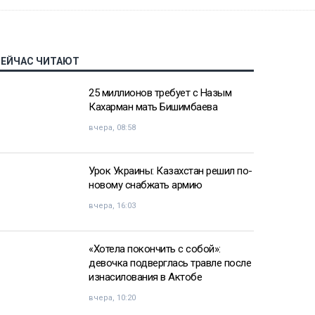
СЕЙЧАС ЧИТАЮТ
25 миллионов требует с Назым
Кахарман мать Бишимбаева
вчера, 08:58
Урок Украины: Казахстан решил по-
новому снабжать армию
вчера, 16:03
«Хотела покончить с собой»:
девочка подверглась травле после
изнасилования в Актобе
вчера, 10:20