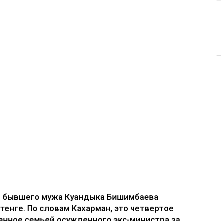
е бывшего мужа Куандыка Бишимбаева
 тенге. По словам Кахарман, это четвертое
анное семьей осужденного экс-министра за