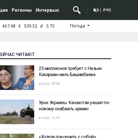
ция
Регионы
Интервью
ҚАЗ
РУС
Погода
467.48
€
539.52
₽
5.73
СЕЙЧАС ЧИТАЮТ
25 миллионов требует с Назым
Кахарман мать Бишимбаева
вчера, 08:58
Урок Украины: Казахстан решил по-
новому снабжать армию
вчера, 16:03
«Хотела покончить с собой»: