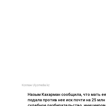
Коллаж Ulysmedia.kz
Назым Кахарман сообщила, что мать е
подала против нее иск почти на 25 млн
судебное разбирательство, иницииров