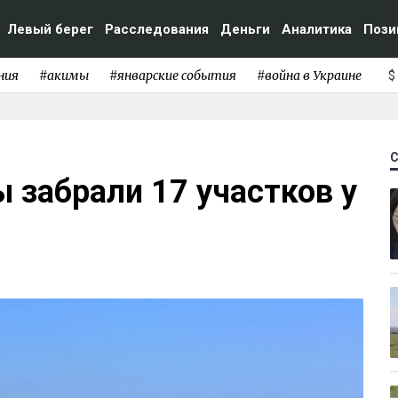
Левый берег
Расследования
Деньги
Аналитика
Пози
ния
#акимы
#январские события
#война в Украине
$
 забрали 17 участков у