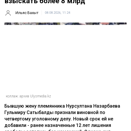
взыскать более 8 млрд
Ильяс Бахыт
08.08.2026, 11:24
коллаж: архив Ulysmedia.kz
Бывшую жену племянника Нурсултана Назарбаева
Гульмиру Сатыбалды признали виновной по
четвертому уголовному делу. Новый срок ей не
добавили - ранее назначенные 12 лет лишения