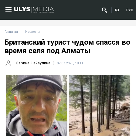
ҚАЗ
РУС
Главная
Новости
Британский турист чудом спасся во
время селя под Алматы
Зарина Файзулина
02.07.2026, 18:11