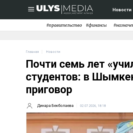
Новости
#правительство
#финансы
#назначе
Главная
Новости
Почти семь лет «уч
студентов: в Шымке
приговор
Динара Бекболаева
02.07.2026, 18:18