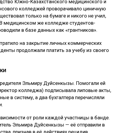
водство Южно-Казахстанского медицинского и
нсового колледжей проворачивало циничную
ествовал только на бумаге и никого не учил,
 В медицинском же колледже студентов-
водили в базе данных как «грантников».
тратило на закрытие личных коммерческих
уденты продолжали платить за учебу из своего
ки
чредителя Эльмиру Дуйсенкызы. Помогали ей
директор колледжа) подписывала липовые акты,
ые в систему, а два бухгалтера перечисляли
и.
ависимости от роли каждой участницы в банде.
итель Эльмира Дуйсенкызы — её отправили в
тва, признав в её действиях рецидив