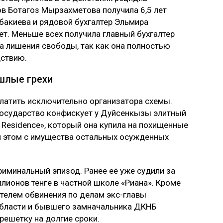
ов Ботагоз Мырзахметова получила 6,5 лет
бакиева и рядовой бухгалтер Эльмира
ет. Меньше всех получила главный бухгалтер
да лишения свободы, так как она полностью
дствию.
шлые грехи
латить исключительно организатора схемы.
осударство конфискует у Дуйсенкызы элитный
 Residence», который она купила на похищенные
ри этом с имущества остальных осужденных
иминальный эпизод. Ранее её уже судили за
лионов тенге в частной школе «Риана». Кроме
етелем обвинения по делам экс-главы
области и бывшего замначальника ДКНБ
решетку на долгие сроки.