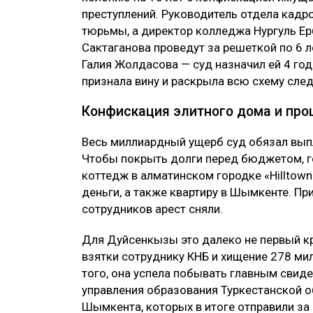
преступлений. Руководитель отдела кадр
тюрьмы, а директор колледжа Нургуль Ер
Сактаганова проведут за решеткой по 6 л
Галия Жолдасова — суд назначил ей 4 го
признала вину и раскрыла всю схему сле
Конфискация элитного дома и про
Весь миллиардный ущерб суд обязал вып
Чтобы покрыть долги перед бюджетом, г
коттедж в алматинском городке «Hilltown
деньги, а также квартиру в Шымкенте. П
сотрудников арест сняли.
Для Дуйсенкызы это далеко не первый кр
взятки сотруднику КНБ и хищение 278 мил
того, она успела побывать главным свид
управления образования Туркестанской 
Шымкента, которых в итоге отправили за 