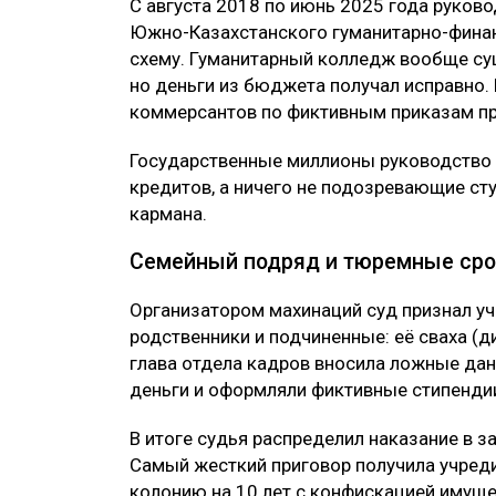
С августа 2018 по июнь 2025 года руко
Южно-Казахстанского гуманитарно-фина
схему. Гуманитарный колледж вообще сущ
но деньги из бюджета получал исправно.
коммерсантов по фиктивным приказам про
Государственные миллионы руководство 
кредитов, а ничего не подозревающие ст
кармана.
Семейный подряд и тюремные сро
Организатором махинаций суд признал у
родственники и подчиненные: её сваха (
глава отдела кадров вносила ложные данн
деньги и оформляли фиктивные стипенди
В итоге судья распределил наказание в з
Самый жесткий приговор получила учред
колонию на 10 лет с конфискацией имущес