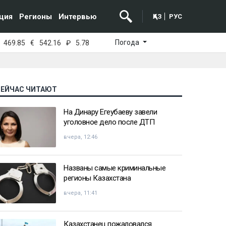
ция
Регионы
Интервью
ҚАЗ
РУС
Погода
469.85
€
542.16
₽
5.78
СЕЙЧАС ЧИТАЮТ
На Динару Егеубаеву завели
уголовное дело после ДТП
вчера, 12:46
Названы самые криминальные
регионы Казахстана
вчера, 11:41
Казахстанец пожаловался