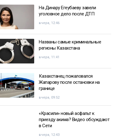
На Динару Егеубаеву завели
уголовное дело после ДТП
вчера, 12:46
Названы самые криминальные
регионы Казахстана
вчера, 11:41
Казахстанец пожаловался
Жапарову после остановки на
границе
вчера, 09:52
«Красили» новый асфальт к
приезду акима? Видео обсуждают
в Сети
вчера, 12:43