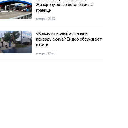
Жапарову после остановки на
границе
вчера, 09:52
«Красили» новый асфальт к
приезду акима? Видео обсуждают
в Сети
вчера, 12:43