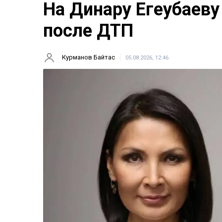
На Динару Егеубаеву
после ДТП
Курманов Байтас
05.08.2026, 12:46