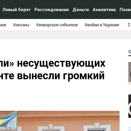
Левый берег
Расследования
Деньги
Аналитика
Пози
ния
#акимы
#январские события
#война в Украине
$
или» несуществующих
нте вынесли громкий