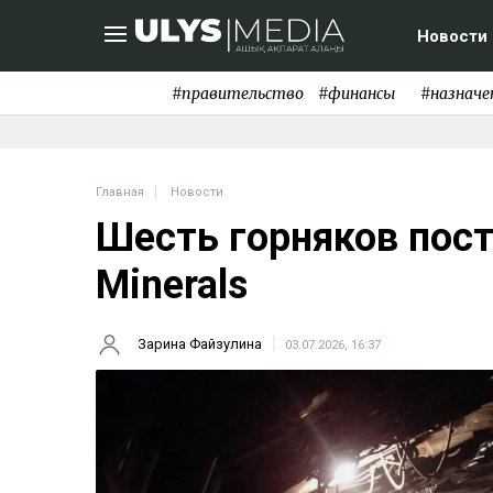
Новости
#правительство
#финансы
#назначе
Главная
Новости
Шесть горняков пост
Minerals
Зарина Файзулина
03.07.2026, 16:37