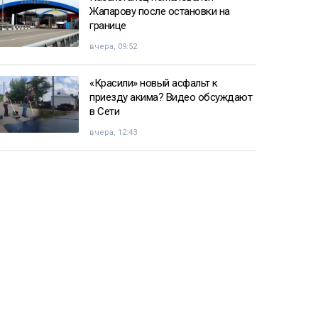
Жапарову после остановки на
границе
вчера, 09:52
«Красили» новый асфальт к
приезду акима? Видео обсуждают
в Сети
вчера, 12:43