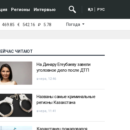
ция
Регионы
Интервью
ҚАЗ
РУС
Погода
469.85
€
542.16
₽
5.78
СЕЙЧАС ЧИТАЮТ
На Динару Егеубаеву завели
уголовное дело после ДТП
вчера, 12:46
Названы самые криминальные
регионы Казахстана
вчера, 11:41
Казахстанец пожаловался