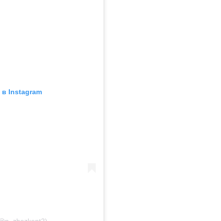
в Instagram
(@p_zhezkent2)