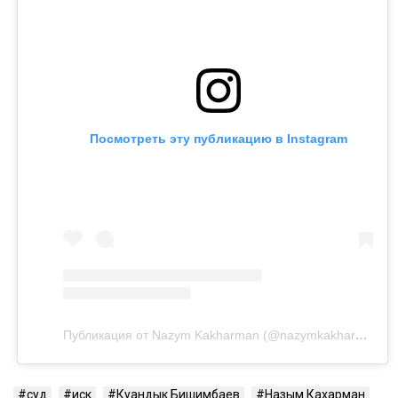
Посмотреть эту публикацию в Instagram
Публикация от Nazym Kakharman (@nazymkakharman)
суд
иск
Куандык Бишимбаев
Назым Кахарман