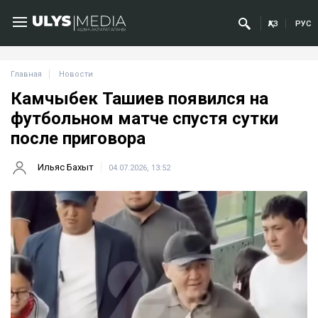
ҚАЗ
РУС
Главная
Новости
Камчыбек Ташиев появился на
футбольном матче спустя сутки
после приговора
Ильяс Бахыт
04.07.2026, 13:52