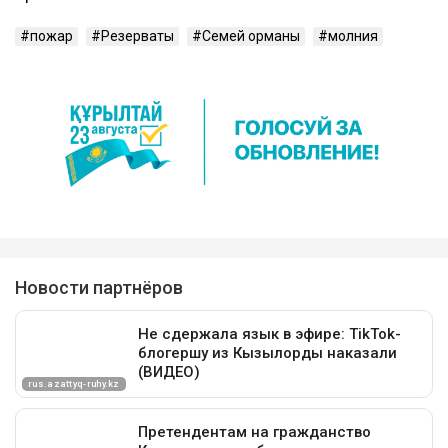
пожар
Резерваты
Семей орманы
молния