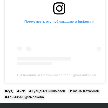
Посмотреть эту публикацию в Instagram
Публикация от Nazym Kakharman (@nazymkakharman)
суд
иск
Куандык Бишимбаев
Назым Кахарман
Альмира Нурлыбекова