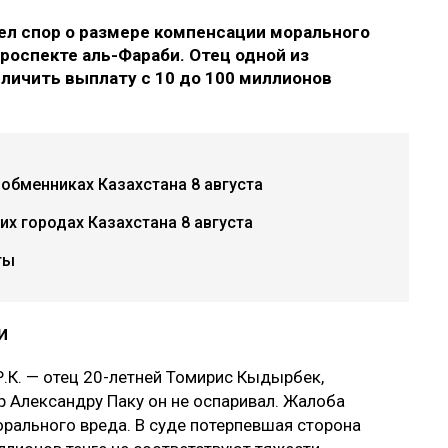
л спор о размере компенсации морального
роспекте аль-Фараби. Отец одной из
еличить выплату с 10 до 100 миллионов
 обменниках Казахстана 8 августа
х городах Казахстана 8 августа
ты
и
.К. — отец 20-летней Томирис Кыдырбек,
р Александру Паку он не оспаривал. Жалоба
рального вреда. В суде потерпевшая сторона