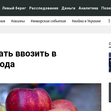
Левый берег
Расследования
Деньги
Аналитика
Пози
ния
#акимы
#январские события
#война в Украине
$
ать ввозить в
года