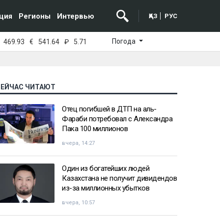
ция
Регионы
Интервью
ҚАЗ
РУС
Погода
469.93
€
541.64
₽
5.71
СЕЙЧАС ЧИТАЮТ
Отец погибшей в ДТП на аль-
Фараби потребовал с Александра
Пака 100 миллионов
вчера, 14:27
Один из богатейших людей
Казахстана не получит дивидендов
из-за миллионных убытков
вчера, 10:57