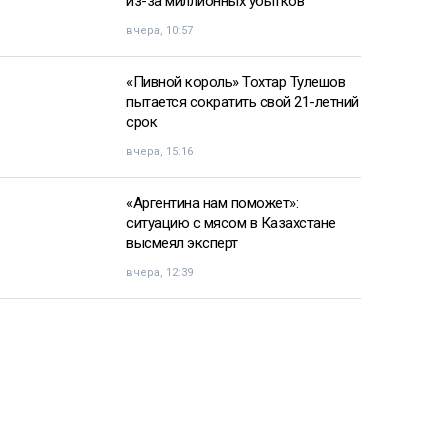
из-за миллионных убытков
вчера, 10:57
«Пивной король» Тохтар Тулешов
пытается сократить свой 21-летний
срок
вчера, 15:16
«Аргентина нам поможет»:
ситуацию с мясом в Казахстане
высмеял эксперт
вчера, 12:39