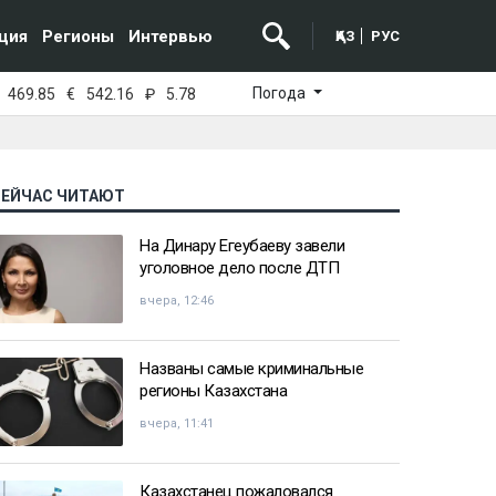
ция
Регионы
Интервью
ҚАЗ
РУС
Погода
469.85
€
542.16
₽
5.78
СЕЙЧАС ЧИТАЮТ
На Динару Егеубаеву завели
уголовное дело после ДТП
вчера, 12:46
Названы самые криминальные
регионы Казахстана
вчера, 11:41
Казахстанец пожаловался