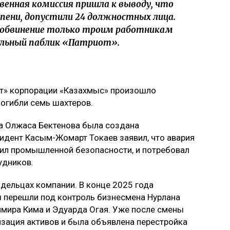
енная комиссия пришла к выводу, что
епени, допустили 24 должностных лица.
о обвинение только троим работникам
альный паблик «Патриот».
рт» корпорации «Казахмыс» произошло
огибли семь шахтеров.
а Олжаса Бектенова была создана
идент Касым-Жомарт Токаев заявил, что авария
вил промышленной безопасности, и потребовал
удников.
дельцах компании. В конце 2025 года
ы перешли под контроль бизнесмена Нурлана
имира Кима и Эдуарда Огая. Уже после смены
изация активов и была объявлена перестройка