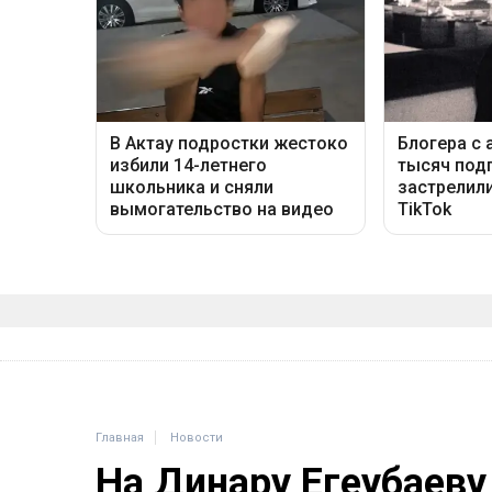
Главная
Новости
На Динару Егеубаеву