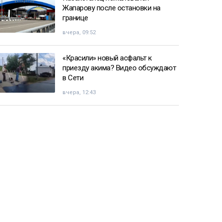
Жапарову после остановки на
границе
вчера, 09:52
«Красили» новый асфальт к
приезду акима? Видео обсуждают
в Сети
вчера, 12:43