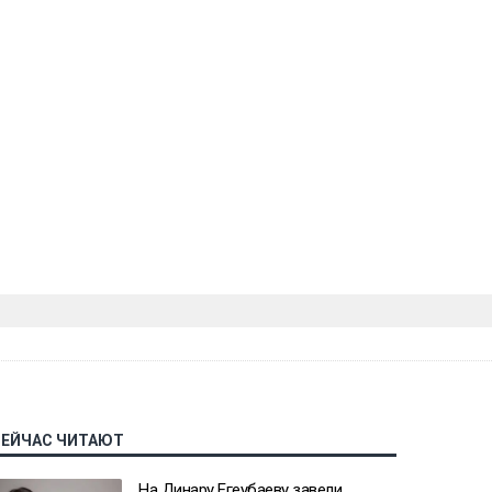
СЕЙЧАС ЧИТАЮТ
На Динару Егеубаеву завели