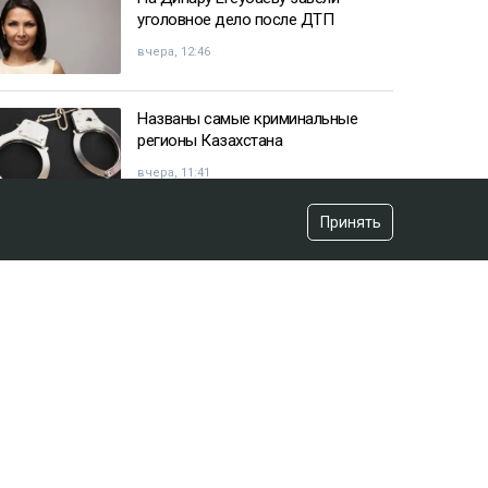
уголовное дело после ДТП
вчера, 12:46
Названы самые криминальные
регионы Казахстана
вчера, 11:41
Принять
Казахстанец пожаловался
Жапарову после остановки на
границе
вчера, 09:52
«Красили» новый асфальт к
приезду акима? Видео обсуждают
в Сети
вчера, 12:43