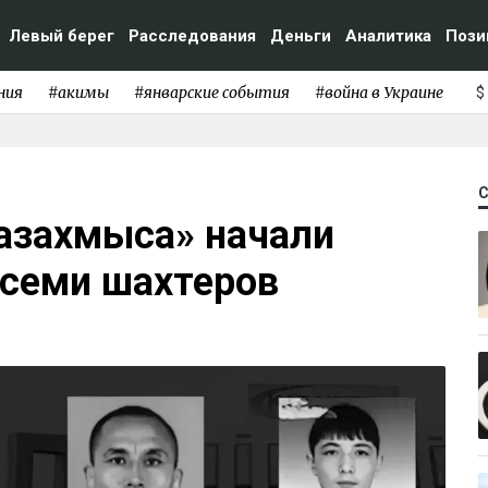
Левый берег
Расследования
Деньги
Аналитика
Пози
ния
#акимы
#январские события
#война в Украине
$
Казахмыса» начали
 семи шахтеров