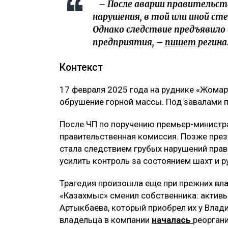
– После аварии правительств
нарушения, в той или иной ст
Однако следствие предъявил
предприятия, –
пишет
регин
Контекст
17 февраля 2025 года на руднике «Жома
обрушение горной массы. Под завалами п
После ЧП по поручению премьер-министр
правительственная комиссия. Позже през
стала следствием грубых нарушений пра
усилить контроль за состоянием шахт и р
Трагедия произошла еще при прежних вла
«Казахмыс» сменил собственника: актив
Артыкбаева, который приобрел их у Влад
владельца в компании
началась
реорган