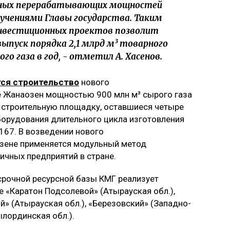
одных перерабатывающих мощностей
учениями Главы государства. Таким
инвестиционных проектов позволит
ыпуск порядка 2,1 млрд м³ товарного
го газа в год, - отметил А. Хасенов.
ся строительство
нового
 Жанаозен мощностью 900 млн м³ сырого газа
а строительную площадку, оставшиеся четыре
оборудования длительного цикла изготовления
167. В возведении нового
зене применяется модульный метод
гичных предприятий в стране.
срочной ресурсной базы КМГ реализует
е «Каратон Подсолевой» (Атырауская обл.),
» (Атырауская обл.), «Березовский» (Западно-
ылординская обл.).