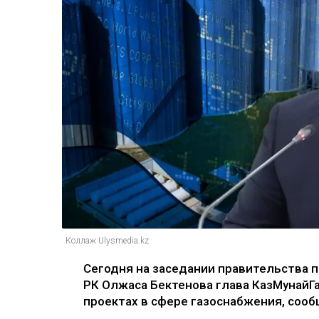
Коллаж Ulysmedia.kz
Сегодня на заседании правительства 
РК Олжаса Бектенова глава КазМунайГа
проектах в сфере газоснабжения, сообщ