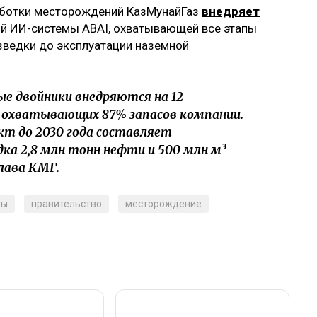
аботки месторождений КазМунайГаз
внедряет
ой ИИ-системы ABAI, охватывающей все этапы
зведки до эксплуатации наземной
е двойники внедряются на 12
 охватывающих 87% запасов компании.
т до 2030 года составляет
ка 2,8 млн тонн нефти и 500 млн м³
лава КМГ.
ты
правительство
месторождение