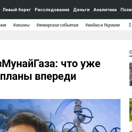
Левый берег
Расследования
Деньги
Аналитика
Пози
ния
#акимы
#январские события
#война в Украине
$
МунайГаза: что уже
 планы впереди