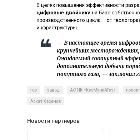
В целях повышения эффективности разр
цифровые двойники
на базе собственн
производственного цикла – от геологора
инфраструктуры.
— В настоящее время цифровы
крупнейших месторождениях,
Ожидаемый совокупный эффек
дополнительную добычу поряд
попутного газа, — заключил г
газ
завод
АО НК «КазМунайГаз»
проек
Асхат Хасенов