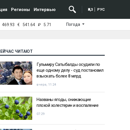
ция
Регионы
Интервью
ҚАЗ
РУС
Погода
469.93
€
541.64
₽
5.71
СЕЙЧАС ЧИТАЮТ
Гульмиру Сатыбалды осудили по
еще одному делу - суд постановил
взыскать более 8 млрд
вчера, 11:24
Названы ягоды, снижающие
плохой холестерин и воспаление
07:29