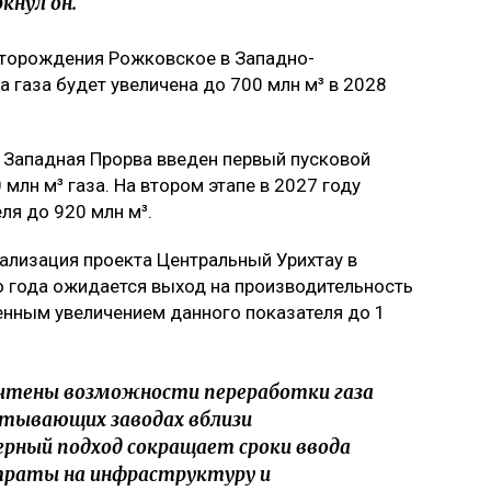
кнул он.
есторождения Рожковское в Западно-
 газа будет увеличена до 700 млн м³ в 2028
 Западная Прорва введен первый пусковой
лн м³ газа. На втором этапе в 2027 году
ля до 920 млн м³.
еализация проекта Центральный Урихтау в
о года ожидается выход на производительность
пенным увеличением данного показателя до 1
учтены возможности переработки газа
атывающих заводах вблизи
рный подход сокращает сроки ввода
траты на инфраструктуру и