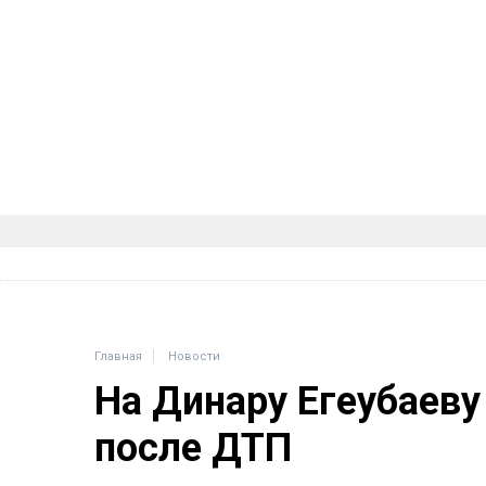
Главная
Новости
На Динару Егеубаеву
после ДТП