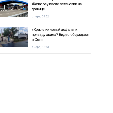
Жапарову после остановки на
границе
вчера, 09:52
«Красили» новый асфальт к
приезду акима? Видео обсуждают
в Сети
вчера, 12:43