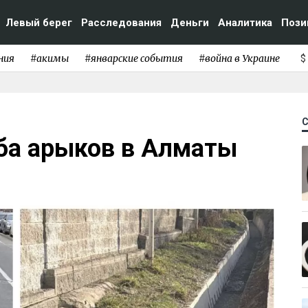
Левый берег
Расследования
Деньги
Аналитика
Пози
ния
#акимы
#январские события
#война в Украине
$
ьба арыков в Алматы