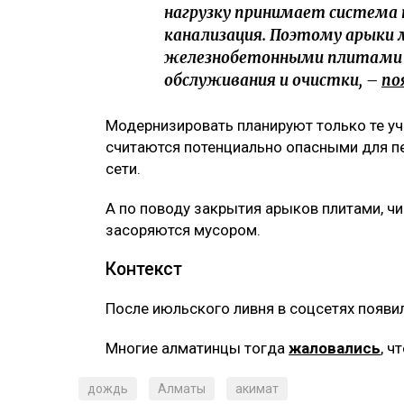
нагрузку принимает система 
канализация. Поэтому арыки
железнобетонными плитами 
обслуживания и очистки, –
по
Модернизировать планируют только те уч
считаются потенциально опасными для п
сети.
А по поводу закрытия арыков плитами, ч
засоряются мусором.
Контекст
После июльского ливня в соцсетях появи
Многие алматинцы тогда
жаловались
, ч
дождь
Алматы
акимат