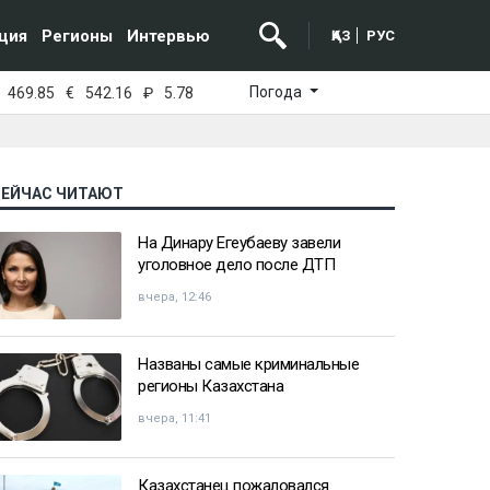
ция
Регионы
Интервью
ҚАЗ
РУС
Погода
469.85
€
542.16
₽
5.78
СЕЙЧАС ЧИТАЮТ
На Динару Егеубаеву завели
уголовное дело после ДТП
вчера, 12:46
Названы самые криминальные
регионы Казахстана
вчера, 11:41
Казахстанец пожаловался