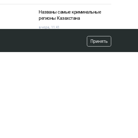
Названы самые криминальные
регионы Казахстана
вчера, 11:41
Принять
Казахстанец пожаловался
Жапарову после остановки на
границе
вчера, 09:52
«Красили» новый асфальт к
приезду акима? Видео обсуждают
в Сети
вчера, 12:43