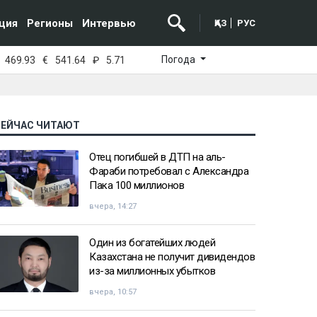
ция
Регионы
Интервью
ҚАЗ
РУС
Погода
469.93
€
541.64
₽
5.71
СЕЙЧАС ЧИТАЮТ
Отец погибшей в ДТП на аль-
Фараби потребовал с Александра
Пака 100 миллионов
вчера, 14:27
Один из богатейших людей
Казахстана не получит дивидендов
из-за миллионных убытков
вчера, 10:57