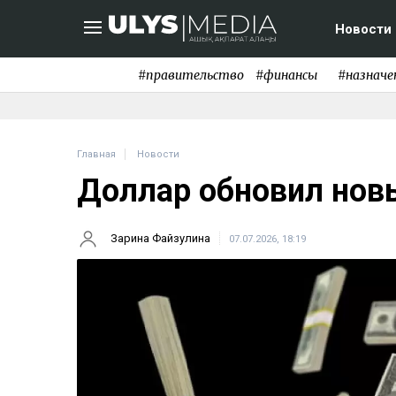
Новости
#правительство
#финансы
#назначе
Главная
Новости
Доллар обновил но
Зарина Файзулина
07.07.2026, 18:19