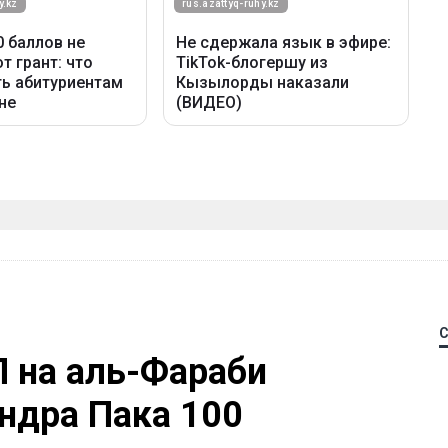
П на аль-Фараби
ндра Пака 100