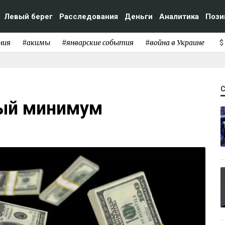
Левый берег
Расследования
Деньги
Аналитика
Пози
ния
#акимы
#январские события
#война в Украине
$
вый минимум