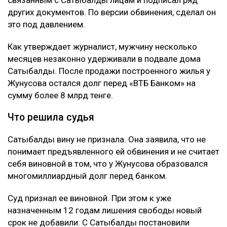
имущественного вреда путем обмана и
самоуправстве. Потерпевшим признали Абая
Жунусова - бывшего мужа ее сестры и прежнего
бизнес-партнера. Отмечается, что Сатыбалды и
Жунусов вместе занимались бизнесом, в том числе
строительством жилого комплекса «Восточка» в
Алматы.
Позже Жунусов передал доли в компаниях
связанным с Сатыбалды лицам и подписал ряд
других документов. По версии обвинения, сделал он
это под давлением.
Как утверждает журналист, мужчину несколько
месяцев незаконно удерживали в подвале дома
Сатыбалды. После продажи построенного жилья у
Жунусова остался долг перед «ВТБ Банком» на
сумму более 8 млрд тенге.