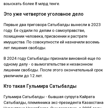
Что решила судья
Сатыбалды вину не признала. Она заявила, что не
понимает предъявленного ей обвинения и не считает
себя виновной в том, что у Жунусова образовался
многомиллиардный долг перед банком.
Суд признал ее виновной. При этом к уже
назначенным 12 годам лишения свободы новый
срок не добавили. С Сатыбалды постановили
взыскать более 8 млрд тенге.
Это уже четвертое уголовное дело
Первые два приговора Сатыбалды вынесли в 2023
году. Ее судили по делам о самоуправстве,
похищении человека, присвоении и растрате
имущества. По совокупности ей назначили восемь
лет лишения свободы.