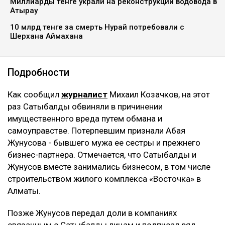
четвертому уголовному делу. Новый срок ей не
добавили - ранее назначенные 12 лет лишения
свободы остались без изменений. Однако суд
постановил взыскать с нее более 8 млрд тенге,
передаёт Ulysmedia.kz.
ЧИТАЙТЕ ТАКЖЕ
Трампу запретили строить бальный зал в Белом доме
за $400 млн
Миллиарды тенге украли на реконструкции водовода в
Атырау
10 млрд тенге за смерть Нурай потребовали с
Шерхана Аймахана
Подробности
Как сообщил
журналист
Михаил Козачков, на этот
раз Сатыбалды обвиняли в причинении