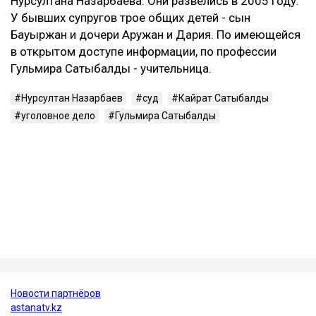
В 2024 году Сатыбалды признали виновной еще по
одному делу - о вымогательстве и незаконном
лишении свободы. После этого окончательный срок
увеличили до 12 лет.
Кто такая Гульмира Сатыбалды
Гульмира Сатыбалды - бывшая супруга Кайрата
Сатыбалды, племянника экс-президента Казахстана
Нурсултана Назарбаева. Они развелись в 2005 году.
У бывших супругов трое общих детей - сын
Бауыржан и дочери Аружан и Дария. По имеющейся
в открытом доступе информации, по профессии
Гульмира Сатыбалды - учительница.
Нурсултан Назарбаев
суд
Кайрат Сатыбалды
уголовное дело
Гульмира Сатыбалды