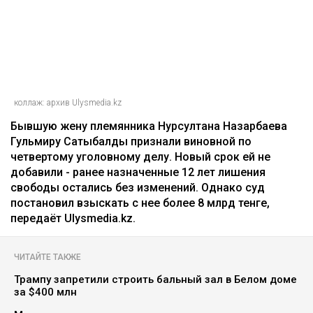
еще одному делу - суд постановил
взыскать более 8 млрд
Ильяс Бахыт
08.08.2026, 11:24
коллаж: архив Ulysmedia.kz
Бывшую жену племянника Нурсултана Назарбаева
Гульмиру Сатыбалды признали виновной по