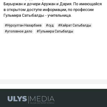
Первые два приговора Сатыбалды вынесли в 2023
году. Ее судили по делам о самоуправстве,
похищении человека, присвоении и растрате
имущества. По совокупности ей назначили восемь
лет лишения свободы.
В 2024 году Сатыбалды признали виновной еще по
одному делу - о вымогательстве и незаконном
лишении свободы. После этого окончательный срок
увеличили до 12 лет.
Кто такая Гульмира Сатыбалды
Гульмира Сатыбалды - бывшая супруга Кайрата
Сатыбалды, племянника экс-президента Казахстана
Нурсултана Назарбаева. Они развелись в 2005 году.
У бывших супругов трое общих детей - сын
Бауыржан и дочери Аружан и Дария. По имеющейся
в открытом доступе информации, по профессии