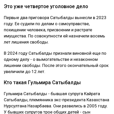
Как утверждает журналист, мужчину несколько
месяцев незаконно удерживали в подвале дома
Сатыбалды. После продажи построенного жилья у
Жунусова остался долг перед «ВТБ Банком» на
сумму более 8 млрд тенге.
Что решила судья
Сатыбалды вину не признала. Она заявила, что не
понимает предъявленного ей обвинения и не считает
себя виновной в том, что у Жунусова образовался
многомиллиардный долг перед банком.
Суд признал ее виновной. При этом к уже
назначенным 12 годам лишения свободы новый
срок не добавили. С Сатыбалды постановили
взыскать более 8 млрд тенге.
Это уже четвертое уголовное дело