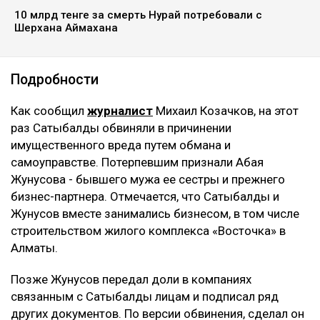
Ильяс Бахыт
08.08.2026, 11:24
коллаж: архив Ulysmedia.kz
Бывшую жену племянника Нурсултана Назарбаева
Гульмиру Сатыбалды признали виновной по
четвертому уголовному делу. Новый срок ей не
добавили - ранее назначенные 12 лет лишения
свободы остались без изменений. Однако суд
постановил взыскать с нее более 8 млрд тенге,
передаёт Ulysmedia.kz.
ЧИТАЙТЕ ТАКЖЕ
Трампу запретили строить бальный зал в Белом доме
за $400 млн
Миллиарды тенге украли на реконструкции водовода в
Атырау
10 млрд тенге за смерть Нурай потребовали с
Шерхана Аймахана