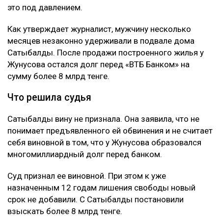
Подробности
Как сообщил
журналист
Михаил Козачков, на этот
раз Сатыбалды обвиняли в причинении
имущественного вреда путем обмана и
самоуправстве. Потерпевшим признали Абая
Жунусова - бывшего мужа ее сестры и прежнего
бизнес-партнера. Отмечается, что Сатыбалды и
Жунусов вместе занимались бизнесом, в том числе
строительством жилого комплекса «Восточка» в
Алматы.
Позже Жунусов передал доли в компаниях
связанным с Сатыбалды лицам и подписал ряд
других документов. По версии обвинения, сделал он
это под давлением.