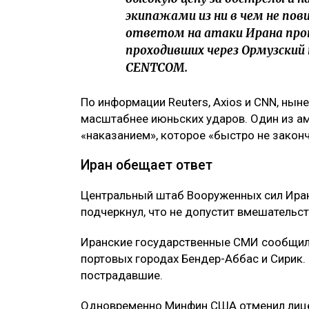
экипажами из ни в чем не пов
ответом на атаки Ирана прот
проходивших через Ормузский 
CENTCOM.
По информации Reuters, Axios и CNN, нын
масштабнее июньских ударов. Один из ам
«наказанием», которое «быстро не законч
Иран обещает ответ
Центральный штаб Вооруженных сил Иран
подчеркнул, что не допустит вмешательс
Иранские государственные СМИ сообщили 
портовых городах Бендер-Аббас и Сирик. 
пострадавшие.
Одновременно Минфин США отменил лице