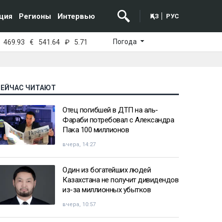
ция
Регионы
Интервью
ҚАЗ
РУС
Погода
469.93
€
541.64
₽
5.71
СЕЙЧАС ЧИТАЮТ
Отец погибшей в ДТП на аль-
Фараби потребовал с Александра
Пака 100 миллионов
вчера, 14:27
Один из богатейших людей
Казахстана не получит дивидендов
из-за миллионных убытков
вчера, 10:57