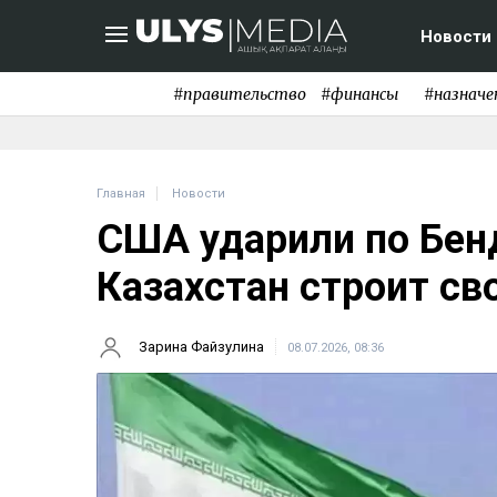
Новости
#правительство
#финансы
#назначе
Главная
Новости
США ударили по Бенд
Казахстан строит св
Зарина Файзулина
08.07.2026, 08:36