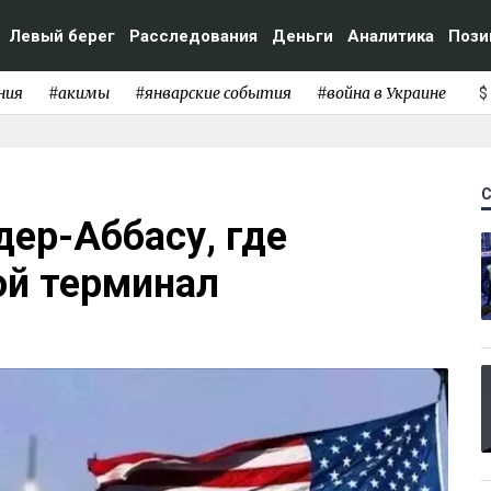
Левый берег
Расследования
Деньги
Аналитика
Пози
ния
#акимы
#январские события
#война в Украине
$
ер-Аббасу, где
ой терминал