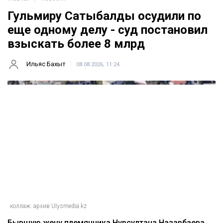
Гульмиру Сатыбалды осудили по
еще одному делу - суд постановил
взыскать более 8 млрд
Ильяс Бахыт
08.08.2026, 11:24
коллаж: архив Ulysmedia.kz
Бывшую жену племянника Нурсултана Назарбаева