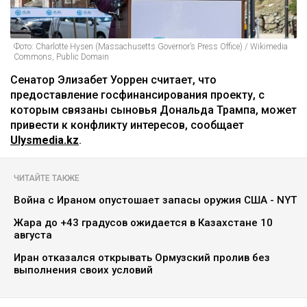
Фото: Charlotte Hysen (Massachusetts Governor’s Press Office) / Wikimedia
Commons, Public Domain
Сенатор Элизабет Уоррен считает, что
предоставление госфинансирования проекту, с
которым связаны сыновья Дональда Трампа, может
привести к конфликту интересов, сообщает
Ulysmedia.kz
.
ЧИТАЙТЕ ТАКЖЕ
Война с Ираном опустошает запасы оружия США - NYT
Жара до +43 градусов ожидается в Казахстане 10
августа
Иран отказался открывать Ормузский пролив без
выполнения своих условий