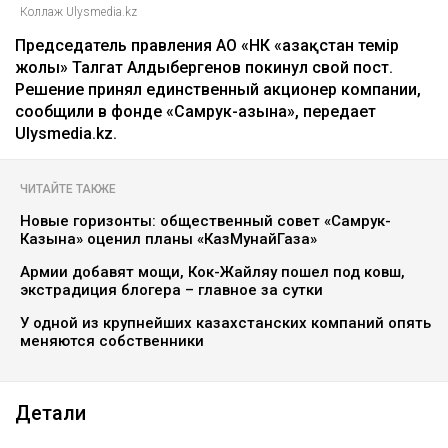
Коллаж Ulysmedia.kz
Председатель правления АО «НК «Қазақстан темір
жолы» Талгат Алдыбергенов покинул свой пост.
Решение принял единственный акционер компании,
сообщили в фонде «Самрук-Қазына», передает
Ulysmedia.kz.
ЧИТАЙТЕ ТАКЖЕ
Новые горизонты: общественный совет «Самрук-
Казына» оценил планы «КазМунайГаза»
Армии добавят мощи, Кок-Жайляу пошел под ковш,
экстрадиция блогера – главное за сутки
У одной из крупнейших казахстанских компаний опять
меняются собственники
Детали