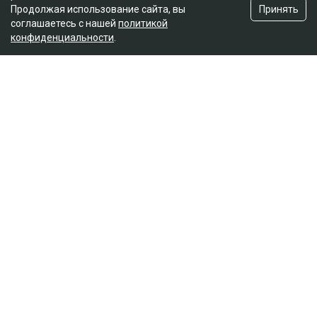
Принять
Продолжая использование сайта, вы
соглашаетесь с нашей
политикой
конфиденциальности
.
Главная
Новости
Гульмиру Сатыбалды осудили по
еще одному делу - суд постановил
взыскать более 8 млрд
Ильяс Бахыт
08.08.2026, 11:24
коллаж: архив Ulysmedia.kz
Бывшую жену племянника Нурсултана Назарбаева
Гульмиру Сатыбалды признали виновной по
четвертому уголовному делу. Новый срок ей не
добавили - ранее назначенные 12 лет лишения
свободы остались без изменений. Однако суд