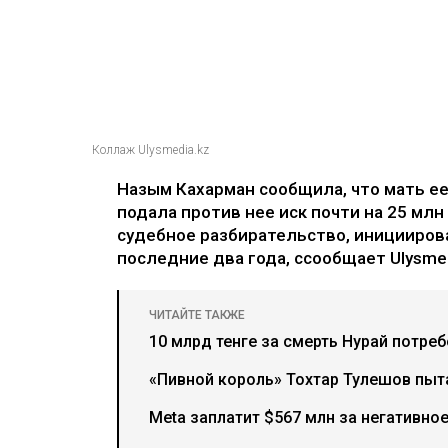
Коллаж Ulysmedia.kz
Назым Кахарман сообщила, что мать е
подала против нее иск почти на 25 млн
судебное разбирательство, иницииров
последние два года, ссообщает Ulysmed
ЧИТАЙТЕ ТАКЖЕ
10 млрд тенге за смерть Нурай потре
«Пивной король» Тохтар Тулешов пыта
Meta заплатит $567 млн за негативно