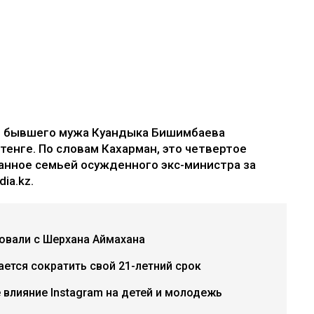
е бывшего мужа Куандыка Бишимбаева
 тенге. По словам Кахарман, это четвертое
анное семьей осужденного экс-министра за
ia.kz.
бовали с Шерхана Аймахана
ется сократить свой 21-летний срок
е влияние Instagram на детей и молодежь