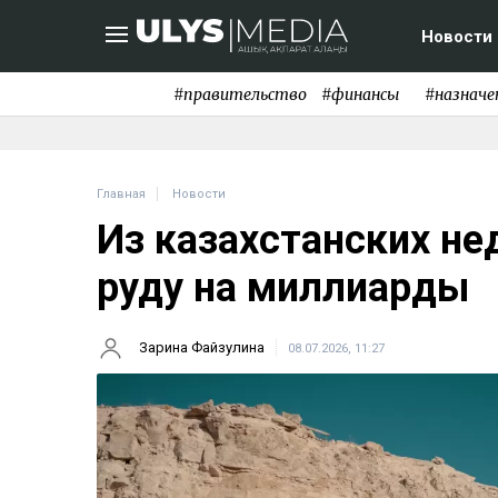
Новости
#правительство
#финансы
#назначе
Главная
Новости
Из казахстанских не
руду на миллиарды
Зарина Файзулина
08.07.2026, 11:27