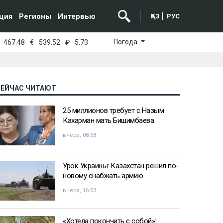
ция
Регионы
Интервью
ҚАЗ
РУС
Погода
467.48
€
539.52
₽
5.73
СЕЙЧАС ЧИТАЮТ
25 миллионов требует с Назым
Кахарман мать Бишимбаева
вчера, 08:58
Урок Украины: Казахстан решил по-
новому снабжать армию
вчера, 16:03
«Хотела покончить с собой»: