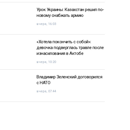
Урок Украины: Казахстан решил по-
новому снабжать армию
вчера, 16:03
«Хотела покончить с собой»:
девочка подверглась травле после
изнасилования в Актобе
вчера, 10:20
Владимир Зеленский договорился
с НАТО
вчера, 07:44