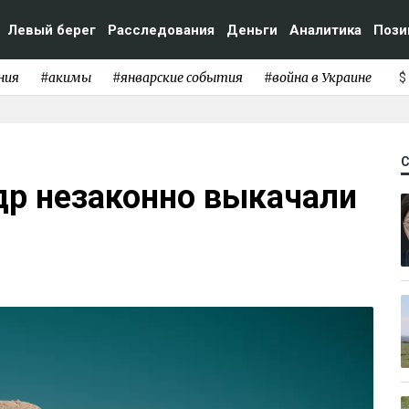
Левый берег
Расследования
Деньги
Аналитика
Пози
ния
#акимы
#январские события
#война в Украине
$
др незаконно выкачали