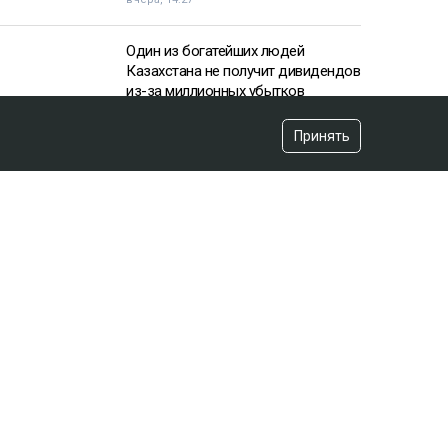
Один из богатейших людей
Казахстана не получит дивидендов
из-за миллионных убытков
вчера, 10:57
Принять
«Пивной король» Тохтар Тулешов
пытается сократить свой 21-летний
срок
вчера, 15:16
«Аргентина нам поможет»:
ситуацию с мясом в Казахстане
высмеял эксперт
вчера, 12:39