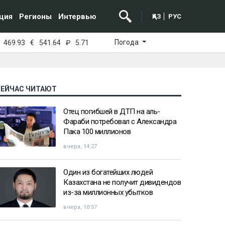
ция
Регионы
Интервью
ҚАЗ
РУС
Погода
469.93
€
541.64
₽
5.71
СЕЙЧАС ЧИТАЮТ
Отец погибшей в ДТП на аль-
Фараби потребовал с Александра
Пака 100 миллионов
вчера, 14:27
Один из богатейших людей
Казахстана не получит дивидендов
из-за миллионных убытков
вчера, 10:57