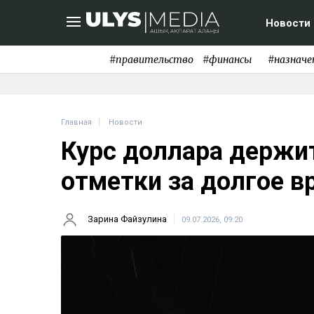
Новости
#правительство
#финансы
#назначе
Главная
Новости
Курс доллара держит
отметки за долгое в
Зарина Файзулина
09.07.2026, 09:20