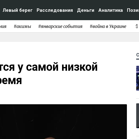
Левый берег
Расследования
Деньги
Аналитика
Пози
ния
#акимы
#январские события
#война в Украине
$
ся у самой низкой
ремя