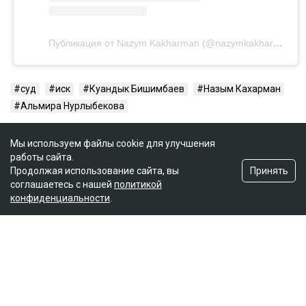
Публикация от Nazym Kakharman (@nazymkakharman)
суд
иск
Куандык Бишимбаев
Назым Кахарман
Альмира Нурлыбекова
Мы используем файлы cookie для улучшения
работы сайта.
Принять
Продолжая использование сайта, вы
соглашаетесь с нашей
политикой
конфиденциальности
.