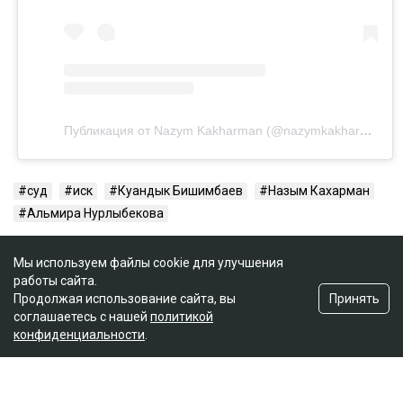
Публикация от Nazym Kakharman (@nazymkakharman)
суд
иск
Куандык Бишимбаев
Назым Кахарман
Альмира Нурлыбекова
Мы используем файлы cookie для улучшения
работы сайта.
Принять
Продолжая использование сайта, вы
соглашаетесь с нашей
политикой
конфиденциальности
.