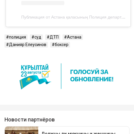
Публикация от Астана қаласының Полиция департаменті (@police__astana)
полиция
суд
ДТП
Астана
Данияр Елеусинов
боксер