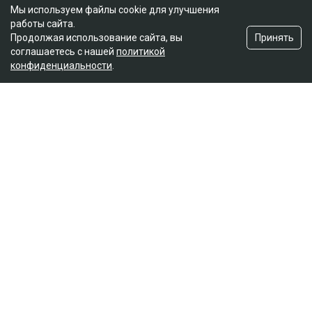
Мы используем файлы cookie для улучшения
работы сайта.
Принять
Продолжая использование сайта, вы
соглашаетесь с нашей
политикой
конфиденциальности
.
Полное или частичное копирование материалов сайта в
коммерческих целях допускается только с письменного
разрешения владельца сайта.
Рубрики
Новости
Левый берег
Расследования