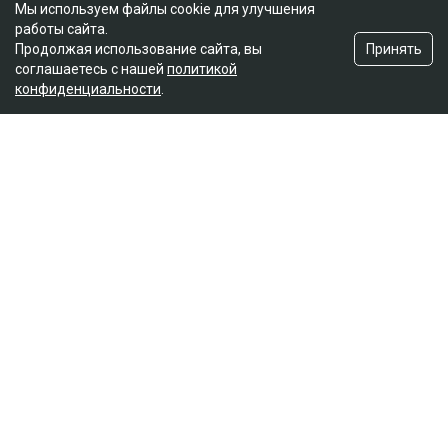
Мы используем файлы cookie для улучшения
работы сайта.
Принять
Продолжая использование сайта, вы
соглашаетесь с нашей
политикой
конфиденциальности
.
Главная
Новости
Названы ягоды, снижающие
плохой холестерин и воспаление
Асыл Беков
09.08.2026, 07:29
botanichka
Ученые пришли к выводу, что темный виноград и
черника способны положительно влиять на
здоровье сердечно-сосудистой системы, передает
Ulysmedia.kz.