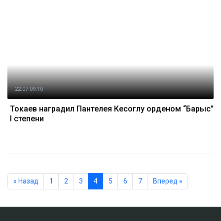
22.07 09:10
Токаев наградил Пантелея Кесоглу орденом “Барыс”
І степени
« Назад
1
2
3
4
5
6
7
Вперед »