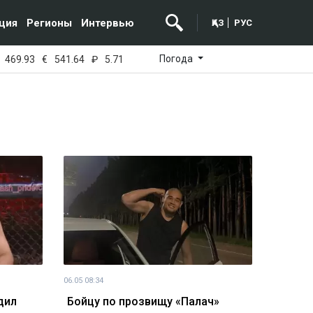
ция
Регионы
Интервью
ҚАЗ
РУС
Погода
469.93
€
541.64
₽
5.71
06.05 08:34
дил
Бойцу по прозвищу «Палач»