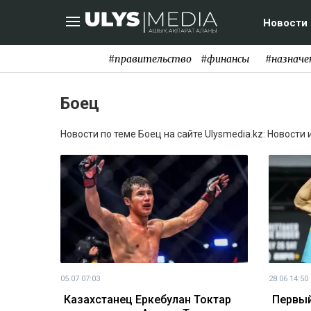
Новости
#правительство
#финансы
#назначе
Боец
Новости по теме Боец на сайте Ulysmedia.kz: Новости
05.07 07:03
28.06 14:50
Казахстанец Еркебулан Токтар
Первый