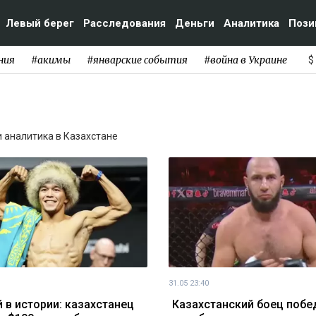
Левый берег
Расследования
Деньги
Аналитика
Пози
ния
#акимы
#январские события
#война в Украине
$
 и аналитика в Казахстане
31.05 23:40
 в истории: казахстанец
Казахстанский боец побе