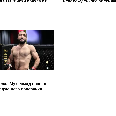
л $100 тысяч бонуса от
непобежденного россиян
елал Мухаммад назвал
едующего соперника