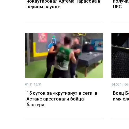
нокаутировал Артема Тарасова в
получи
первом раунде
UFC
01.11 18:51
24.05 14:56
15 суток за «крутизну» в сети: в
Боец Б
Астане арестовали бойца-
имя сл
блогера