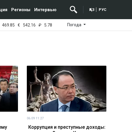
ция
Регионы
Интервью
ҚАЗ
РУС
Погода
469.85
€
542.16
₽
5.78
06.09 11:27
ему
Коррупция и преступные доходы: