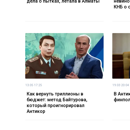
дела о пытках, летала в Алматы
невино
КНБ о 
13.05 17:25
19.03 20:04
Как вернуть триллионы в
В Анти
бюджет: метод Байтурова,
финпо
который проигнорировал
Антикор