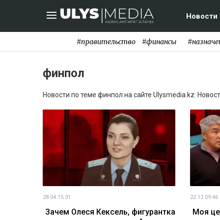
Новости
#правительство
#финансы
#назначе
финпол
Новости по теме финпол на сайте Ulysmedia.kz: Новос
28.04 15:31
22.12 09:46
Зачем Олеся Кексель, фигурантка
Моя це