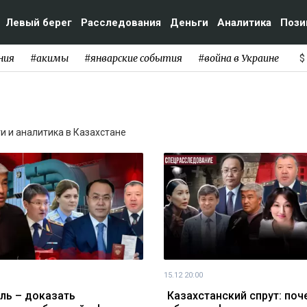
Левый берег
Расследования
Деньги
Аналитика
Пози
ния
#акимы
#январские события
#война в Украине
$
ти и аналитика в Казахстане
15.12 20:00
ль – доказать
Казахстанский спрут: поч