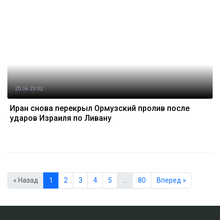
20.06 23:02
Иран снова перекрыл Ормузский пролив после
ударов Израиля по Ливану
« Назад
1
2
3
4
5
…
80
Вперед »