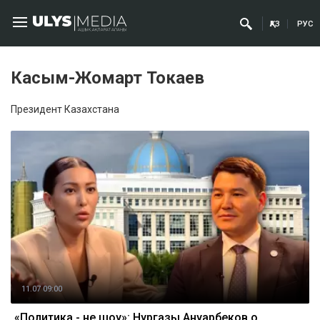
ҚАЗ
РУС
Касым-Жомарт Токаев
Президент Казахстана
11.07 09:00
«Политика - не шоу»: Нургазы Ануарбеков о