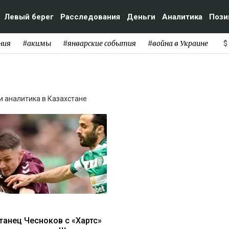
Левый берег
Расследования
Деньги
Аналитика
Пози
ния
#акимы
#январские события
#война в Украине
$
 и аналитика в Казахстане
танец Чесноков с «Хартс»