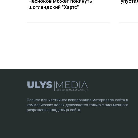
Чесноков может покинуть
упусти
шотландский "Хартс"
Полное или частичное копирование материалов сайта в
коммерческих целях допускается только с письменного
разрешения владельца сайта.