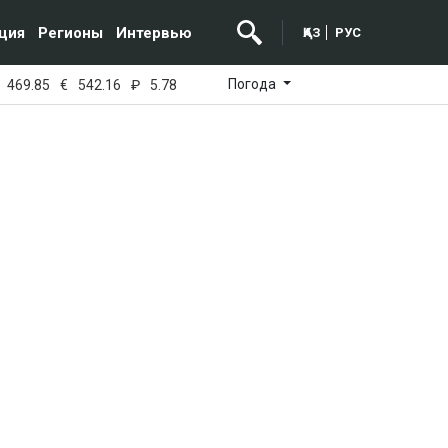
ция
Регионы
Интервью
ҚАЗ
РУС
Погода
469.85
€
542.16
₽
5.78