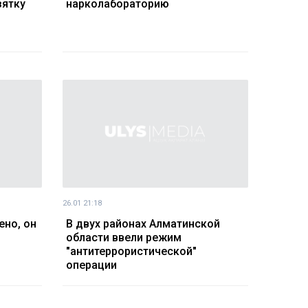
зятку
нарколабораторию
26.01 21:18
но, он
В двух районах Алматинской
области ввели режим
"антитеррористической"
операции