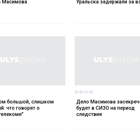
а Масимова
Уральска задержали за в
27.01 11:13
ом большой, слишком
Дело Масимова засекрече
й: что говорят о
будет в СИЗО на период
телекоме"
следствия