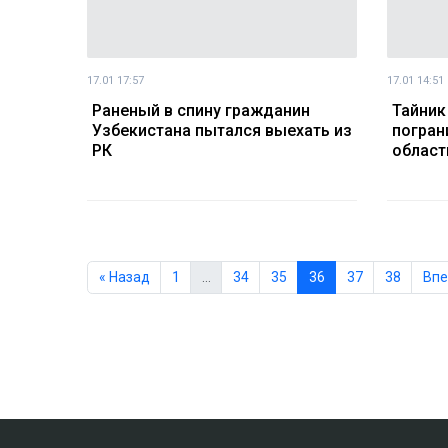
17.01 17:57
17.01 14:51
Раненый в спину гражданин
Тайник
Узбекистана пытался выехать из
погран
РК
област
« Назад
1
…
34
35
36
37
38
Впе