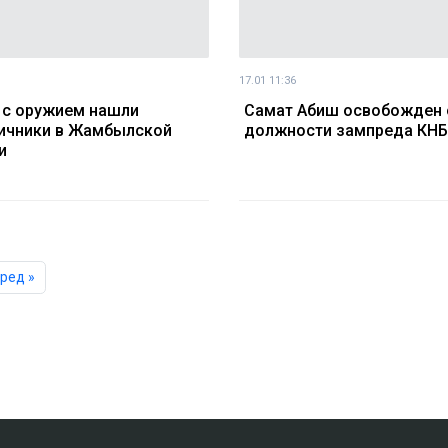
17.01 11:36
 с оружием нашли
Самат Абиш освобожден 
ичники в Жамбылской
должности зампреда КНБ
и
ред »