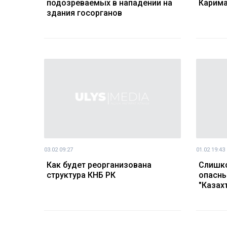
подозреваемых в нападении на
Карим
здания госорганов
03.02 09:27
01.02 19:43
Как будет реорганизована
Слишк
структура КНБ РК
опасны
"Казах