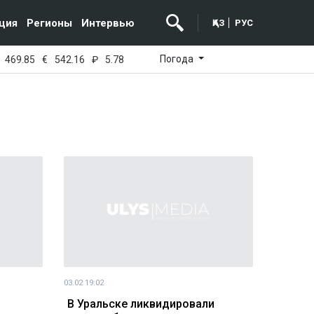
ция
Регионы
Интервью
ҚАЗ
РУС
Погода
469.85
€
542.16
₽
5.78
03.02 19:02
В Уральске ликвидировали