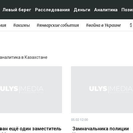
Левый берег
Расследования
Деньги
Аналитика
Пози
ния
#акимы
#январские события
#война в Украине
$
и аналитика в Казахстане
05.02 12:00
ван ещё один заместитель
Замначальника полиции