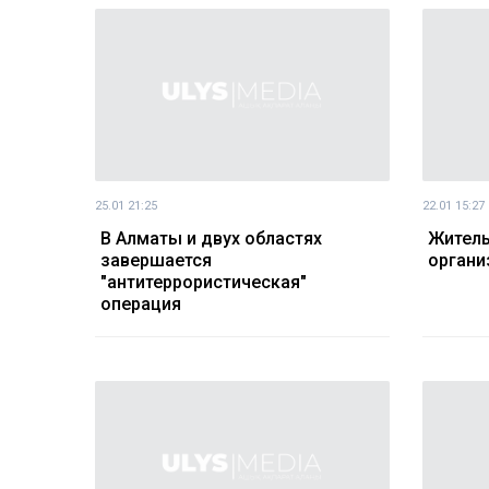
25.01 21:25
22.01 15:27
В Алматы и двух областях
Жител
завершается
органи
"антитеррористическая"
операция