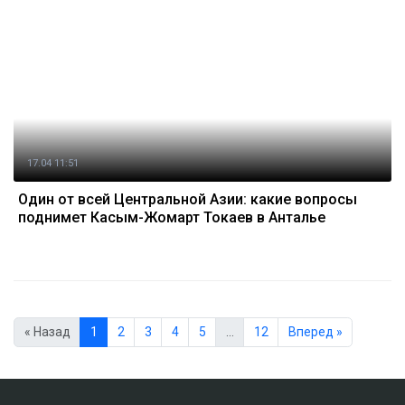
17.04 11:51
Один от всей Центральной Азии: какие вопросы
поднимет Касым-Жомарт Токаев в Анталье
« Назад
1
2
3
4
5
…
12
Вперед »