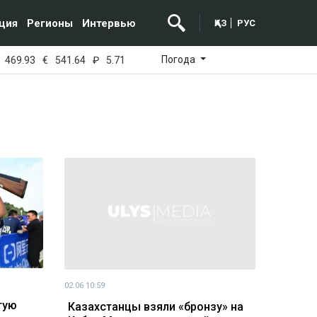
ция
Регионы
Интервью
ҚАЗ
РУС
Погода
469.93
€
541.64
₽
5.71
02.06 10:59
тую
Казахстанцы взяли «бронзу» на