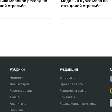
вила мировой рекорд по
медаль в Кубке мира по
вой стрельбе
стендовой стрельбе
Рубрики
Редакция
М
Новости
О проекте
Левый берег
Правила сайта
Расследования
Реклама на сайте
Деньги
Контакты
Аналитика
Редакционная политика
Позиция