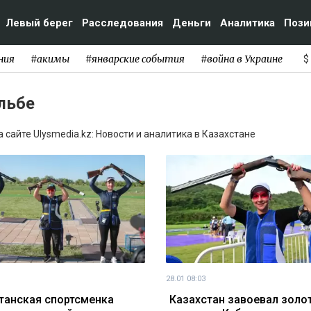
Левый берег
Расследования
Деньги
Аналитика
Пози
ния
#акимы
#январские события
#война в Украине
$
льбе
 сайте Ulysmedia.kz: Новости и аналитика в Казахстане
28.01 08:03
танская спортсменка
Казахстан завоевал золо