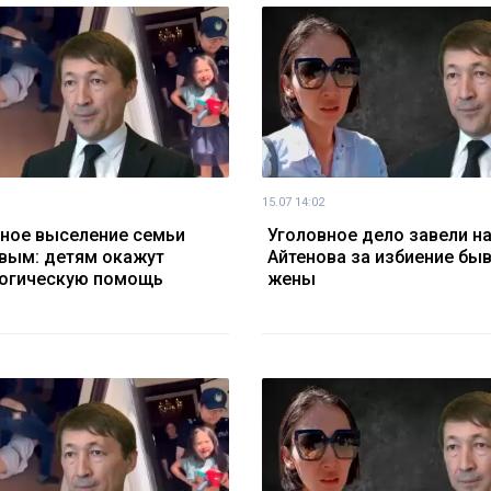
15.07 14:02
ное выселение семьи
Уголовное дело завели н
вым: детям окажут
Айтенова за избиение бы
огическую помощь
жены