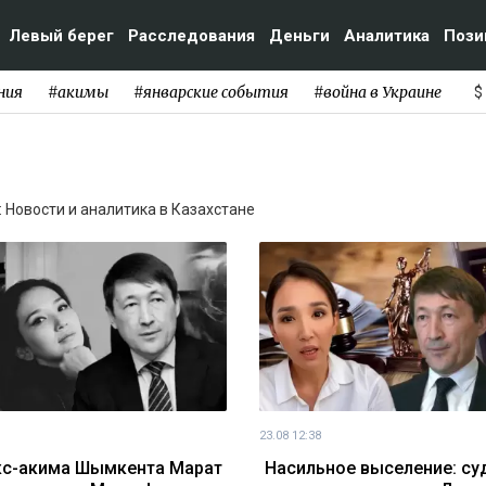
Левый берег
Расследования
Деньги
Аналитика
Пози
ния
#акимы
#январские события
#война в Украине
$
: Новости и аналитика в Казахстане
23.08 12:38
кс-акима Шымкента Марат
Насильное выселение: су