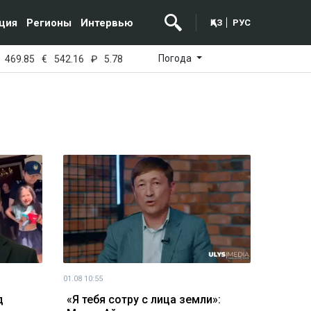
ция
Регионы
Интервью
ҚАЗ
РУС
Погода
469.85
€
542.16
₽
5.78
01.08 10:55
д
«Я тебя сотру с лица земли»: