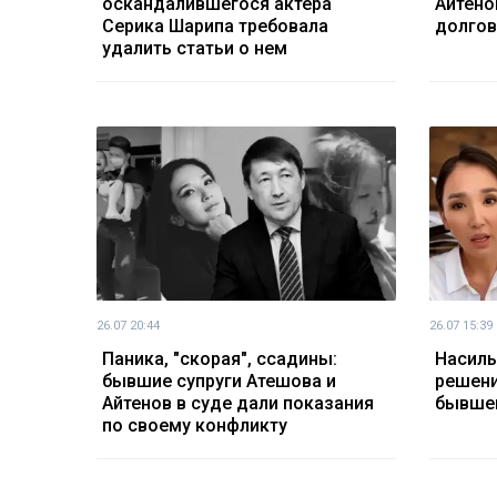
оскандалившегося актера
Айтено
Серика Шарипа требовала
долгов
удалить статьи о нем
26.07 20:44
26.07 15:39
Паника, "скорая", ссадины:
Насиль
бывшие супруги Атешова и
решени
Айтенов в суде дали показания
бывше
по своему конфликту