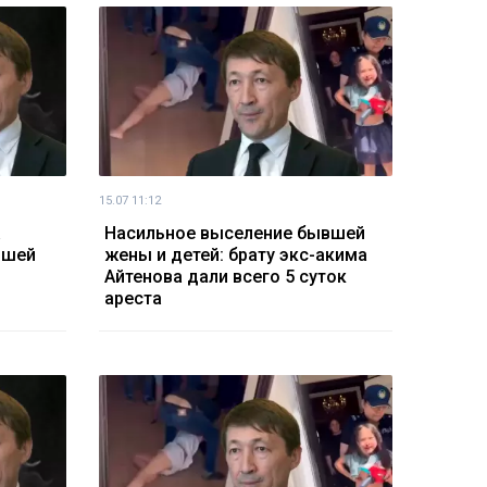
15.07 11:12
а
Насильное выселение бывшей
вшей
жены и детей: брату экс-акима
Айтенова дали всего 5 суток
ареста