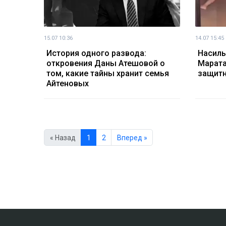
15.07 10:36
14.07 15:45
История одного развода:
Насиль
откровения Даны Атешовой о
Марата
том, какие тайны хранит семья
защитн
Айтеновых
« Назад
1
2
Вперед »