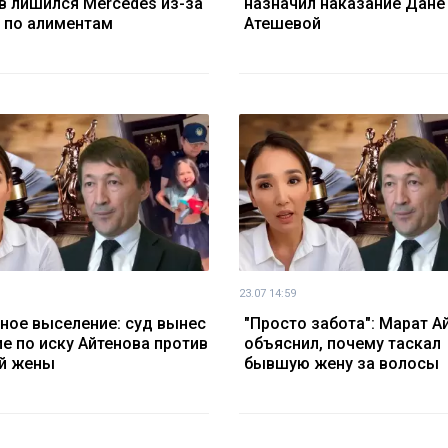
в лишился Mercedes из-за
назначил наказание Дане
 по алиментам
Атешевой
23.07 14:59
ное выселение: суд вынес
"Просто забота": Марат А
е по иску Айтенова против
объяснил, почему таскал
й жены
бывшую жену за волосы