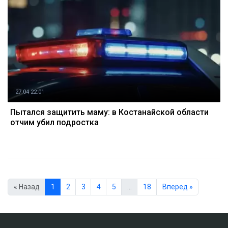
27.04 22:01
Пытался защитить маму: в Костанайской области
отчим убил подростка
« Назад
1
2
3
4
5
…
18
Вперед »