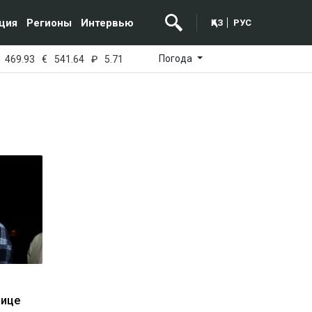
ция
Регионы
Интервью
ҚАЗ
РУС
Погода
469.93
€
541.64
₽
5.71
нице