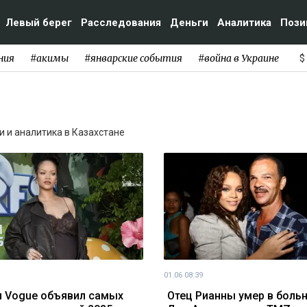
Левый берег
Расследования
Деньги
Аналитика
Пози
ния
#акимы
#январские события
#война в Украине
$
ти и аналитика в Казахстане
01.06 08:39
 Vogue объявил самых
Отец Рианны умер в боль