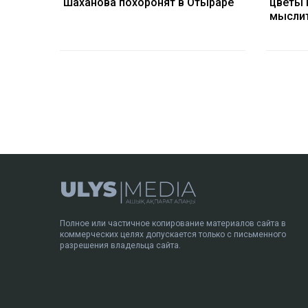
Шаханова похоронят в Отыраре
цветы 
мыслит
Полное или частичное копирование материалов сайта в
коммерческих целях допускается только с письменного
разрешения владельца сайта.