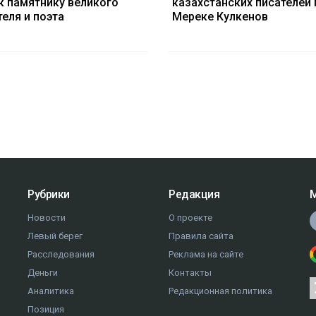
к памятнику великого
казахстанских писателей 
еля и поэта
Мереке Кулкенов
Рубрики
Редакция
М
Новости
О проекте
Левый берег
Правила сайта
Расследования
Реклама на сайте
Деньги
Контакты
Аналитика
Редакционная политика
Позиция