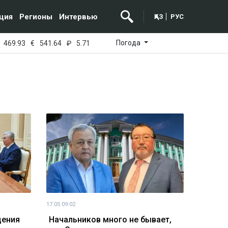
ция
Регионы
Интервью
ҚАЗ
РУС
Погода
469.93
€
541.64
₽
5.71
17.05 09:02
дения
Начальников много не бывает,