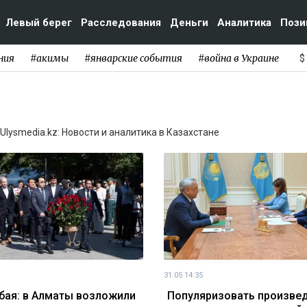
Левый берег
Расследования
Деньги
Аналитика
Пози
ния
#акимы
#январские события
#война в Украине
$
Ulysmedia.kz: Новости и аналитика в Казахстане
31.05 14:35
бая: в Алматы возложили
Популяризовать произве