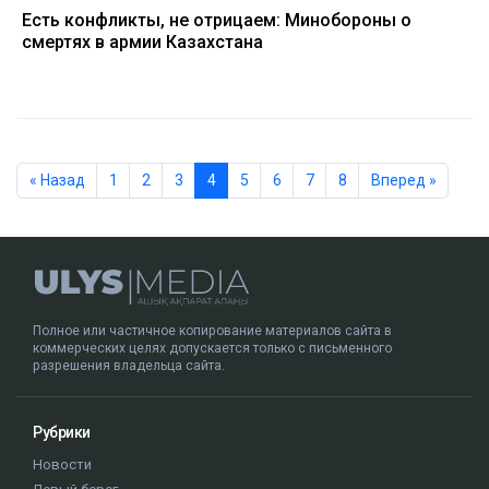
Есть конфликты, не отрицаем: Минобороны о
смертях в армии Казахстана
« Назад
1
2
3
4
5
6
7
8
Вперед »
Полное или частичное копирование материалов сайта в
коммерческих целях допускается только с письменного
разрешения владельца сайта.
Рубрики
Новости