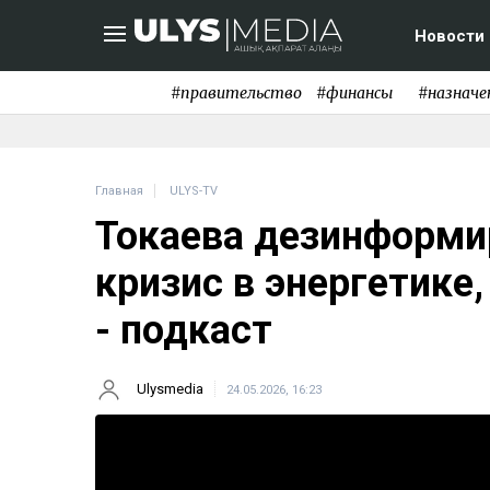
Новости
#правительство
#финансы
#назначе
Главная
ULYS-TV
Токаева дезинформ
кризис в энергетике
- подкаст
Ulysmedia
24.05.2026, 16:23