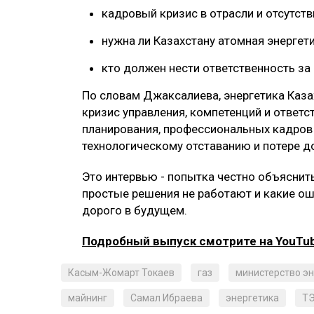
кадровый кризис в отрасли и отсутств
нужна ли Казахстану атомная энергети
кто должен нести ответственность за
По словам Джаксалиева, энергетика Казахс
кризис управления, компетенций и ответс
планирования, профессиональных кадров 
технологическому отставанию и потере д
Это интервью - попытка честно объяснить
простые решения не работают и какие о
дорого в будущем.
Подробный выпуск смотрите на YouTube
Касым-Жомарт Токаев
газ
министерство э
майнинг
Самал Ибраева
энергетика
Т