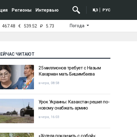
ция
Регионы
Интервью
ҚАЗ
РУС
Погода
467.48
€
539.52
₽
5.73
СЕЙЧАС ЧИТАЮТ
25 миллионов требует с Назым
Кахарман мать Бишимбаева
вчера, 08:58
Урок Украины: Казахстан решил по-
новому снабжать армию
вчера, 16:03
«Хотела покончить с собой»: