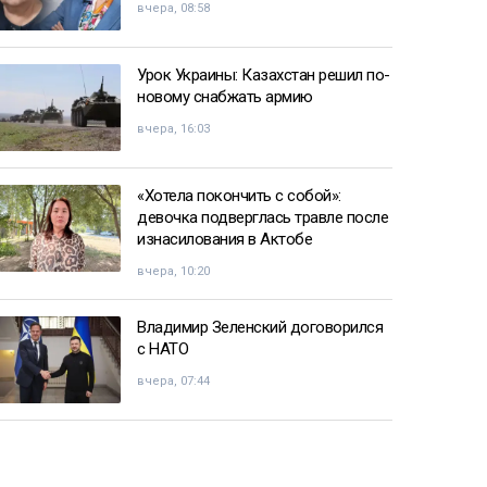
вчера, 08:58
Урок Украины: Казахстан решил по-
новому снабжать армию
вчера, 16:03
«Хотела покончить с собой»:
девочка подверглась травле после
изнасилования в Актобе
вчера, 10:20
Владимир Зеленский договорился
с НАТО
вчера, 07:44