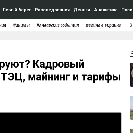
Левый берег
Расследования
Деньги
Аналитика
Пози
ния
#акимы
#январские события
#война в Украине
$
ируют? Кадровый
, ТЭЦ, майнинг и тарифы