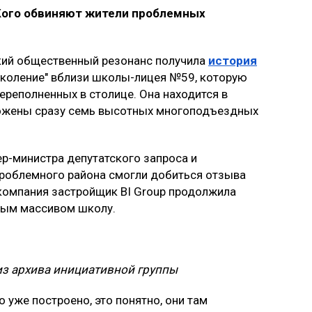
 Кого обвиняют жители проблемных
окий общественный резонанс получила
история
околение" вблизи школы-лицея №59, которую
ереполненных в столице. Она находится в
оложены сразу семь высотных многоподъездных
ер-министра депутатского запроса и
проблемного района смогли добиться отзыва
 компания застройщик BI Group продолжила
овым массивом школу.
из архива инициативной группы
о уже построено, это понятно, они там