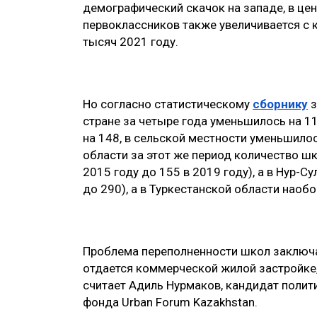
демографический скачок на западе, в цен
первоклассников также увеличивается с 
тысяч 2021 году.
Но согласно статистическому
сборнику
з
стране за четыре года уменьшилось на 1
на 148, в сельской местности уменьшилос
области за этот же период количество шк
2015 году до 155 в 2019 году), а в Нур-Су
до 290), а в Туркестанской области наоб
Проблема переполненности школ заключае
отдается коммерческой жилой застройке,
считает Адиль Нурмаков, кандидат полит
фонда Urban Forum Kazakhstan.