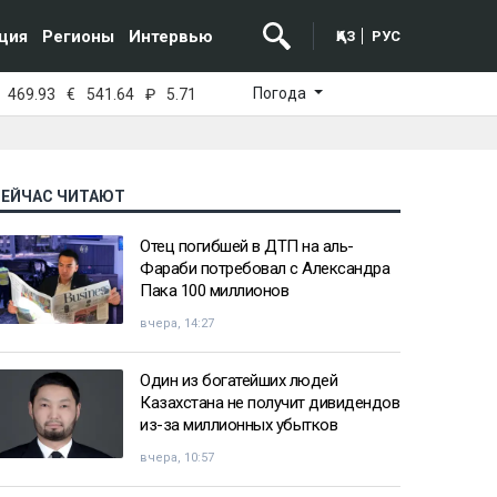
ция
Регионы
Интервью
ҚАЗ
РУС
Погода
469.93
€
541.64
₽
5.71
СЕЙЧАС ЧИТАЮТ
Отец погибшей в ДТП на аль-
Фараби потребовал с Александра
Пака 100 миллионов
вчера, 14:27
Один из богатейших людей
Казахстана не получит дивидендов
из-за миллионных убытков
вчера, 10:57