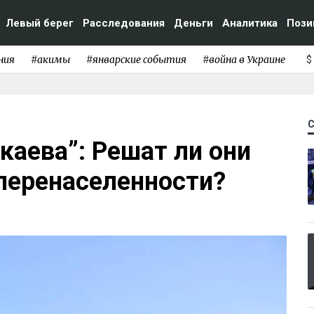
Левый берег
Расследования
Деньги
Аналитика
Пози
ния
#акимы
#январские события
#война в Украине
$
каева”: Решат ли они
перенаселенности?