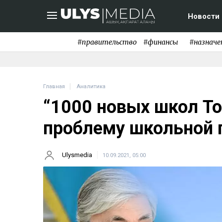
Новости
#правительство
#финансы
#назначе
Главная
Аналитика
“1000 новых школ То
проблему школьной 
Ulysmedia
10.09.2021, 05:00