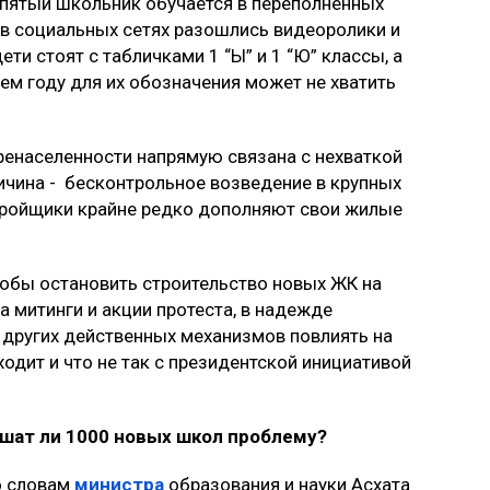
 пятый школьник обучается в переполненных
а в социальных сетях разошлись видеоролики и
ти стоят с табличками 1 “Ы” и 1 “Ю” классы, а
ем году для их обозначения может не хватить
ренаселенности напрямую связана с нехваткой
ричина - бесконтрольное возведение в крупных
тройщики крайне редко дополняют свои жилые
обы остановить строительство новых ЖК на
 митинги и акции протеста, в надежде
А других действенных механизмов повлиять на
ходит и что не так с президентской инициативой
Решат ли 1000 новых школ проблему?
о словам
министра
образования и науки Асхата