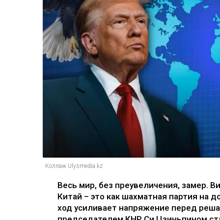
Коллаж Ulysmedia.kz
Весь мир, без преувеличения, замер. 
Китай – это как шахматная партия на 
ход усиливает напряжение перед реша
председателем КНР Си Цзиньпином ст