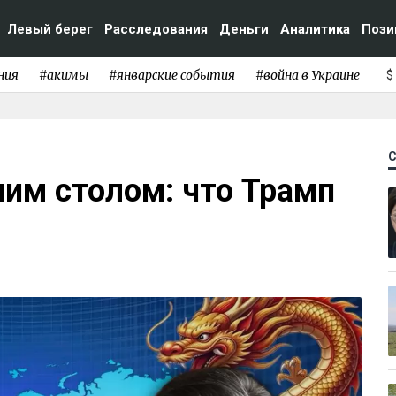
Левый берег
Расследования
Деньги
Аналитика
Пози
ния
#акимы
#январские события
#война в Украине
$
ним столом: что Трамп
н