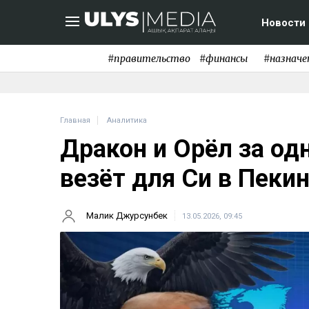
Новости
#правительство
#финансы
#назначе
Главная
Аналитика
Дракон и Орёл за од
везёт для Си в Пеки
Малик Джурсунбек
13.05.2026, 09:45