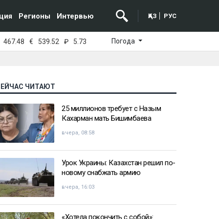
ция
Регионы
Интервью
ҚАЗ
РУС
Погода
467.48
€
539.52
₽
5.73
СЕЙЧАС ЧИТАЮТ
25 миллионов требует с Назым
Кахарман мать Бишимбаева
вчера, 08:58
Урок Украины: Казахстан решил по-
новому снабжать армию
вчера, 16:03
«Хотела покончить с собой»: