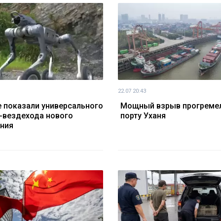
22.07 20:43
е показали универсального
Мощный взрыв прогремел
-вездехода нового
порту Уханя
ния