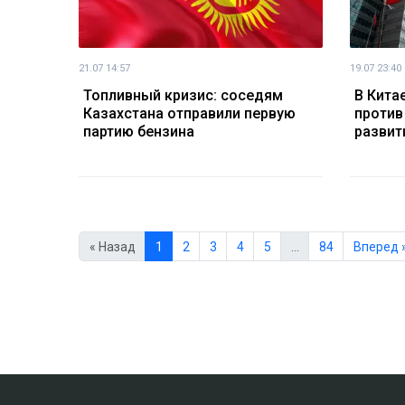
21.07 14:57
19.07 23:40
Топливный кризис: соседям
В Кита
Казахстана отправили первую
против
партию бензина
развит
« Назад
1
2
3
4
5
…
84
Вперед 