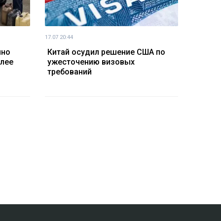
17.07 20:44
йно
Китай осудил решение США по
олее
ужесточению визовых
требований