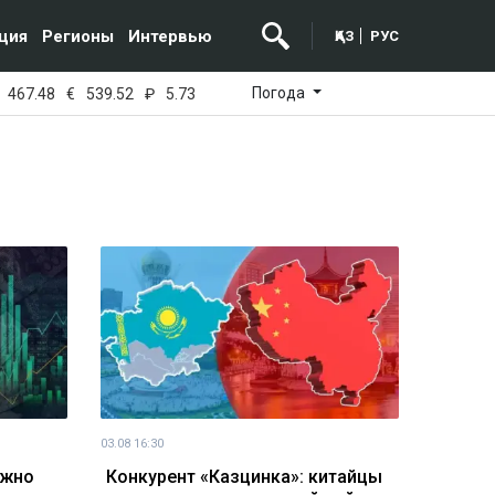
ция
Регионы
Интервью
ҚАЗ
РУС
Погода
467.48
€
539.52
₽
5.73
03.08 16:30
ожно
Конкурент «Казцинка»: китайцы