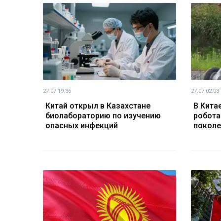
27.07 19:36
27.07 02:03
Китай открыл в Казахстане
В Кита
биолабораторию по изучению
робота
опасных инфекций
поколе