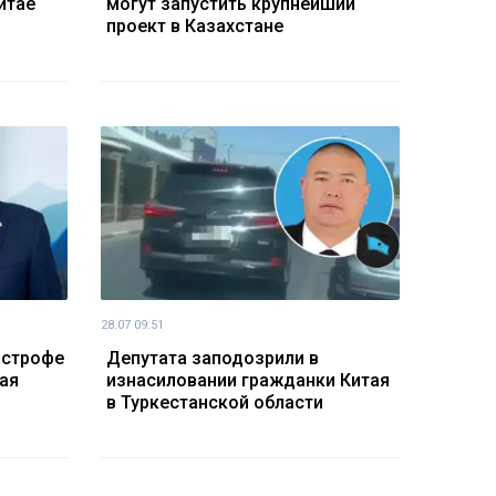
итае
могут запустить крупнейший
проект в Казахстане
28.07 09:51
астрофе
Депутата заподозрили в
ая
изнасиловании гражданки Китая
в Туркестанской области