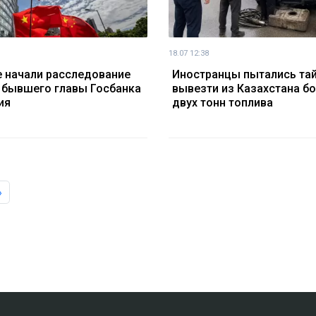
18.07 12:38
е начали расследование
Иностранцы пытались та
 бывшего главы Госбанка
вывезти из Казахстана б
ия
двух тонн топлива
»