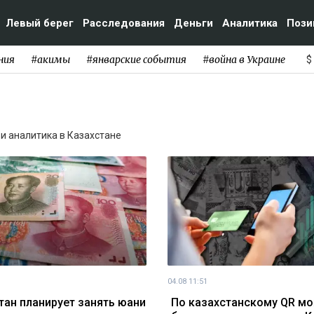
Левый берег
Расследования
Деньги
Аналитика
Пози
ния
#акимы
#январские события
#война в Украине
$
 и аналитика в Казахстане
04.08 11:51
тан планирует занять юани
По казахстанскому QR м