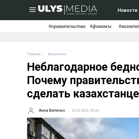
Новости
#правительство
#финансы
#назначе
Главная
Аналитика
Неблагодарное бедно
Почему правительств
сделать казахстанц
Анна Величко
22.06.2026, 09:20