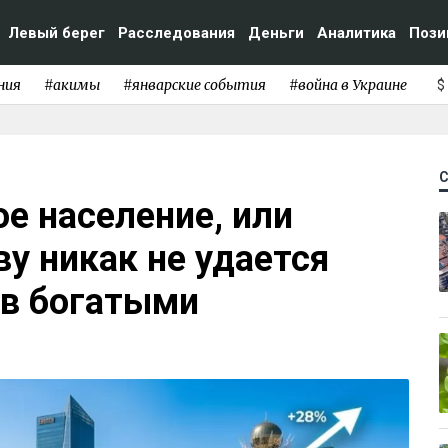
Левый берег
Расследования
Деньги
Аналитика
Пози
ния
#акимы
#январские события
#война в Украине
$
е население, или
у никак не удается
ев богатыми