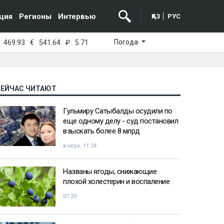
ция
Регионы
Интервью
ҚАЗ
РУС
Погода
469.93
€
541.64
₽
5.71
СЕЙЧАС ЧИТАЮТ
Гульмиру Сатыбалды осудили по
еще одному делу - суд постановил
взыскать более 8 млрд
вчера, 11:24
Названы ягоды, снижающие
плохой холестерин и воспаление
07:29