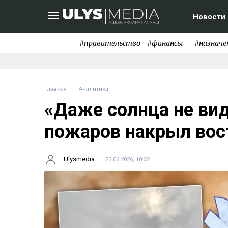
Новости
#правительство
#финансы
#назначе
Главная
Аналитика
«Даже солнца не ви
пожаров накрыл вос
Ulysmedia
23.06.2026, 10:52