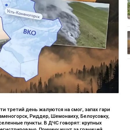
и третий день жалуются на смог, запах гари
аменогорск, Риддер, Шемонаиху, Белоусовку,
аселенные пункты. В ДЧС говорят: крупных
егистрировано. Причину ищут за границей,