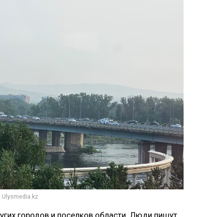
 Ulysmedia.kz
угих городов и поселков области. Люди пишут,