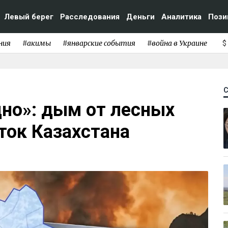
Левый берег
Расследования
Деньги
Аналитика
Пози
ния
#акимы
#январские события
#война в Украине
$
дно»: дым от лесных
ток Казахстана