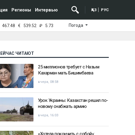
ция
Регионы
Интервью
ҚАЗ
РУС
Погода
467.48
€
539.52
₽
5.73
СЕЙЧАС ЧИТАЮТ
25 миллионов требует с Назым
Кахарман мать Бишимбаева
вчера, 08:58
Урок Украины: Казахстан решил по-
новому снабжать армию
вчера, 16:03
«Хотела покончить с собой»: