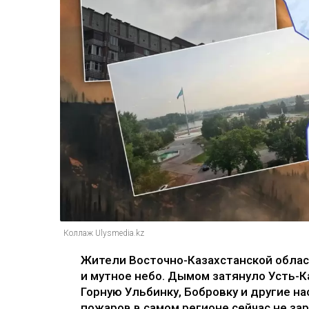
Коллаж Ulysmedia.kz
Жители Восточно-Казахстанской област
и мутное небо. Дымом затянуло Усть-К
Горную Ульбинку, Бобровку и другие н
пожаров в самом регионе сейчас не зар