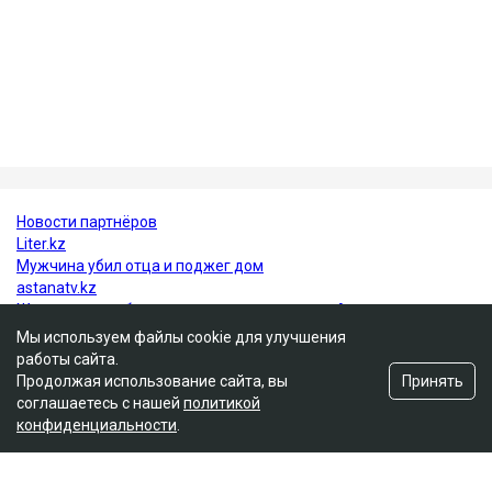
винограда и черники в регулярный рацион может
стать одной из простых профилактических мер для
поддержания здоровья сердца.
При этом специалисты подчеркивают, что ягоды не
заменяют полноценное лечение, но могут стать
важной частью здорового питания.
ученые
здоровье
врачи
Мы используем файлы cookie для улучшения
работы сайта.
Принять
Продолжая использование сайта, вы
соглашаетесь с нашей
политикой
конфиденциальности
.