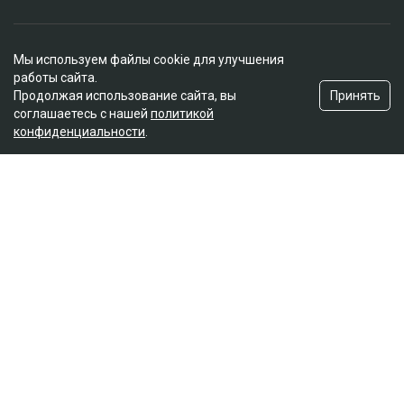
Редакция
Мы используем файлы cookie для улучшения
О проекте
работы сайта.
Правила сайта
Принять
Продолжая использование сайта, вы
Реклама на сайте
соглашаетесь с нашей
политикой
конфиденциальности
.
Контакты
Редакционная политика
Мы в социальных сетях
Подписаться на Google News
© 2026. ТОО "Ulys Media Group". Все права защищены.