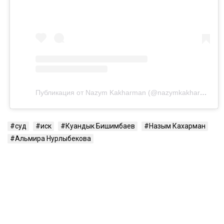
Публикация от Nazym Kakharman (@nazymkakharman)
суд
иск
Куандык Бишимбаев
Назым Кахарман
Альмира Нурлыбекова