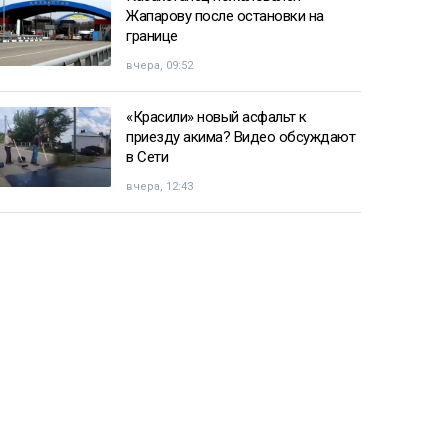
Жапарову после остановки на
границе
вчера, 09:52
«Красили» новый асфальт к
приезду акима? Видео обсуждают
в Сети
вчера, 12:43