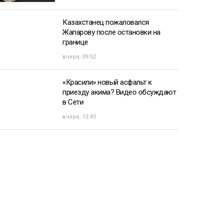
Казахстанец пожаловался
Жапарову после остановки на
границе
вчера, 09:52
«Красили» новый асфальт к
приезду акима? Видео обсуждают
в Сети
вчера, 12:43