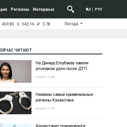
ция
Регионы
Интервью
ҚАЗ
РУС
Погода
469.85
€
542.16
₽
5.78
СЕЙЧАС ЧИТАЮТ
На Динару Егеубаеву завели
уголовное дело после ДТП
вчера, 12:46
Названы самые криминальные
регионы Казахстана
вчера, 11:41
Казахстанец пожаловался