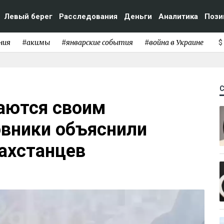
Левый берег
Расследования
Деньги
Аналитика
Пози
ния
#акимы
#январские события
#война в Украине
$
маются своим
овники объяснили
ахстанцев