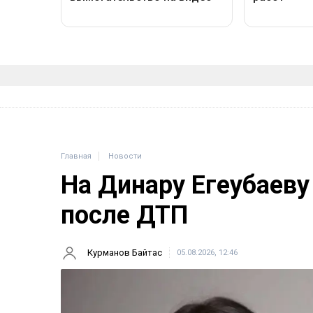
Главная
Новости
На Динару Егеубаеву
после ДТП
Курманов Байтас
05.08.2026, 12:46