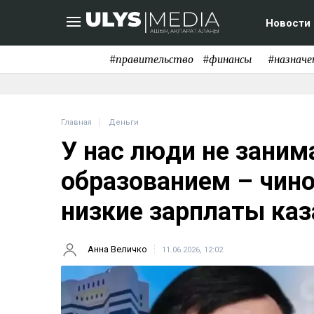
Новости
#правительство
#финансы
#назначе
Главная
Деньги
У нас люди не зани
образованием – чин
низкие зарплаты каз
Анна Величко
11.06.2026, 12:02